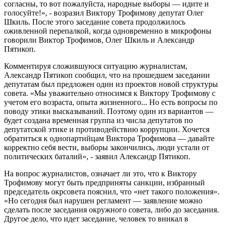
согласны, то вот пожалуйста, народные выборы — идите и
голосуйте!», - возразил Виктору Трофимову депутат Олег
Шкиль. После этого заседание совета продолжилось
оживленной перепалкой, когда одновременно в микрофоны
говорили Виктор Трофимов, Олег Шкиль и Александр
Пятикоп.
Комментируя сложившуюся ситуацию журналистам,
Александр Пятикоп сообщил, что на прошедшем заседании
депутатам был предложен один из проектов новой структуры
совета. «Мы уважительно относимся к Виктору Трофимову с
учетом его возраста, опыта жизненного... Но есть вопросы по
поводу этики высказываний. Поэтому один из вариантов —
будет создана временная группа из числа депутатов по
депутатской этике и противодействию коррупции. Хочется
обратиться к однопартийцам Виктора Трофимова — давайте
корректно себя вести, выборы закончились, люди устали от
политических баталий», - заявил Александр Пятикоп.
На вопрос журналистов, означает ли это, что к Виктору
Трофимову могут быть предприняты санкции, избранный
председатель окрсовета пояснил, что «нет такого положения».
«Но сегодня был нарушен регламент — заявление можно
сделать после заседания окружного совета, либо до заседания.
Другое дело, что идет заседание, человек то вникал в