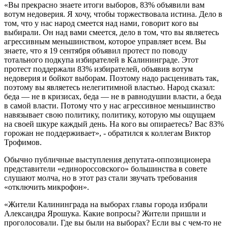
«Вы прекрасно знаете итоги выборов, 83% объявили вам
вотум недоверия. Я хочу, чтобы торжествовала истина. Дело в
том, что у нас народ смеется над нами, говорит кого вы
выбирали. Он над вами смеется, дело в том, что вы являетесь
агрессивным меньшинством, которое управляет всем. Вы
знаете, что я 19 сентября объявил протест по поводу
тотального подкупа избирателей в Калининграде. Этот
протест поддержали 83% избирателей, объявив вотум
недоверия и бойкот выборам. Поэтому надо расценивать так,
поэтому вы являетесь нелегитимной властью. Народ сказал:
беда — не в кризисах, беда — не в равнодушии власти, а беда
в самой власти. Потому что у нас агрессивное меньшинство
навязывает свою политику, политику, которую мы ощущаем
на своей шкуре каждый день. На кого вы опираетесь? Вас 83%
горожан не поддерживает», - обратился к коллегам Виктор
Трофимов.
Обычно публичные выступления депутата-оппозиционера
представители «единороссовского» большинства в совете
слушают молча, но в этот раз стали звучать требования
«отключить микрофон».
«Жители Калининграда на выборах главы города избрали
Александра Ярошука. Какие вопросы? Жители пришли и
проголосовали. Где вы были на выборах? Если вы с чем-то не