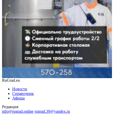
RuGrad.eu
Новости
Справочник
Афиша
Редакция
info@rugrad.online
rugrad.39@yandex.ru