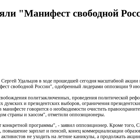
ли "Манифест свободной Рос
 Сергей Удальцов в ходе прошедшей сегодня масштабной акции 
нифест свободной России", одобренный лидерами оппозиции 9 ию
 освобождения политзаключенных, проведения политической реф
 думских и президентских выборов, ограничения президентских
в манифесте говорится о необходимости очистить правоохранит
дом страны и хаосом", отметили оппозиционеры.
нет конкретной программы", - заявил оппозиционер. Кроме того,
, повышение зарплат и пенсий, конец коммерциализации образов
активистов не уходить на летние каникулы, а продолжать акции