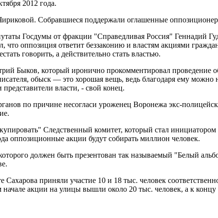
тября 2012 года.
 Чириковой. Собравшиеся поддержали оглашенные оппозиционер
таты Госдумы от фракции "Справедливая Россия" Геннадий Гудк
, что оппозиция ответит беззаконию и властям акциями граждан
стать говорить, а действительно стать властью.
рий Быков, который иронично прокомментировал проведение об
сателя, обыск — это хорошая вещь, ведь благодаря ему можно н
 представители власти, - свой конец.
анов по причине несогласи уроженец Воронежа экс-полицейски
ие.
ккупировать" Следственный комитет, который стал инициатором
ода оппозиционные акции будут собирать миллион человек.
которого должен быть презентован так называемый "Белый альб
е.
Сахарова приняли участие 10 и 18 тыс. человек соответственно
м начале акции на улицы вышли около 20 тыс. человек, а к конц