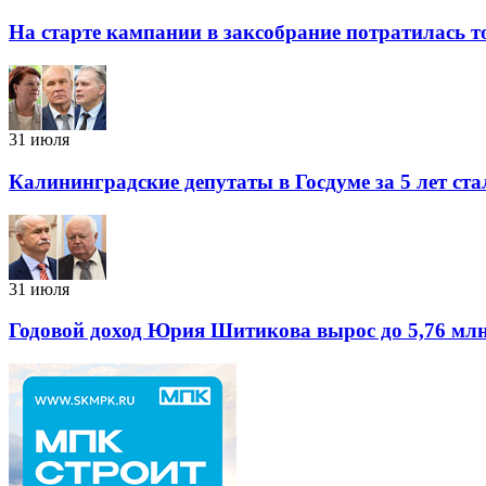
На старте кампании в заксобрание потратилась 
31 июля
Калининградские депутаты в Госдуме за 5 лет ста
31 июля
Годовой доход Юрия Шитикова вырос до 5,76 млн