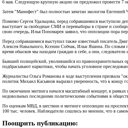
6 мая. Следующую крупную акцию он предложил провести 7 ок
Затем "Манифест" был полностью зачитан экологом Евгенией
Помимо Сергея Удальцова, перед собравшимися выступили депу
выступает за свободные СМИ и перевыборы в стране и сообщил
свою очередь, Илья Пономарев заявил, что оппозиции пора пере
Перед собравшимися выступил также известный писатель Дмит
Алексея Навального, Ксении Собчак, Ильи Яшина. По словам пи
время обысков мы находим граждан в себе, а они, следователи и
Бывший полицейский, уволившийся из правоохранительных орг
подбрасывают наркотики, чтобы начать уголовное преследован
Журналистка Ольга Романова в ходе выступления призвала "о
политик Михаил Касьянов выразил уверенность, что к концу г
По окончании митинга начался масштабный концерт, в рамках 
недовольных последними политическими событиями в обществ
По оценкам МВД, в шествии и митинге оппозиции на проспекте 
100 тыс. человек. Наблюдатели сошлись во мнении, что в само
Поощрить публикацию: