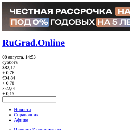
RuGrad.Online
08 августа, 14:53
суббота
$
82,17
+ 0,76
€
94,84
+ 0,78
zł
22,01
+ 0,15
Новости
Справочник
Афиша
Новости Калининграда