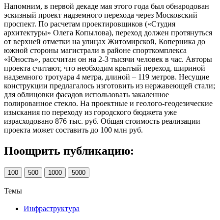
Напомним, в первой декаде мая этого года был обнародован
эскизный проект надземного перехода через Московский
проспект. По расчетам проектировщиков («Студия
архитектуры» Олега Копылова), переход должен протянуться
от верхней отметки на улицах Житомирской, Коперника до
южной стороны магистрали в районе спорткомплекса
«Юность», рассчитан он на 2-3 тысячи человек в час. Авторы
проекта считают, что необходим крытый переход, шириной
надземного тротуара 4 метра, длиной – 119 метров. Несущие
конструкции предлагалось изготовить из нержавеющей стали;
для облицовки фасадов использовать закаленное
полированное стекло. На проектные и геолого-геодезические
изыскания по переходу из городского бюджета уже
израсходовано 876 тыс. руб. Общая стоимость реализации
проекта может составить до 100 млн руб.
Поощрить публикацию:
100
500
1000
5000
Темы
Инфраструктура