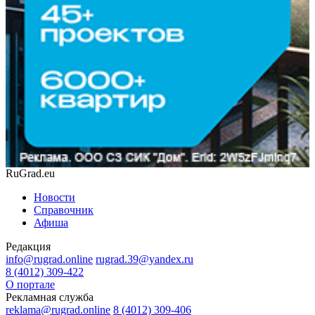
RuGrad.eu
Новости
Справочник
Афиша
Редакция
info@rugrad.online
rugrad.39@yandex.ru
8 (4012) 309-422
О портале
Рекламная служба
reklama@rugrad.online
8 (4012) 309-406