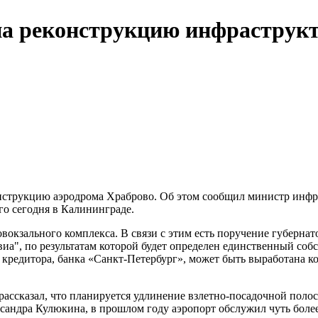
о на реконструкцию инфрастру
конструкцию аэродрома Храброво. Об этом сообщил министр инф
о сегодня в Калининграде.
окзального комплекса. В связи с этим есть поручение губернато
виа", по результатам которой будет определен единственный со
о кредитора, банка «Санкт-Петербург», может быть выработана 
ассказал, что планируется удлинение взлетно-посадочной полосы
сандра Кулюкина, в прошлом году аэропорт обслужил чуть более 