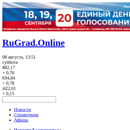
RuGrad.Online
08 августа, 13:51
суббота
$
82,17
+ 0,76
€
94,84
+ 0,78
zł
22,01
+ 0,15
Новости
Справочник
Афиша
Новости Калининграда