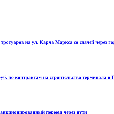
ротуаров на ул. Карла Маркса со сдачей через го
руб. по контрактам на строительство терминала в
анкционированный переезд через пути