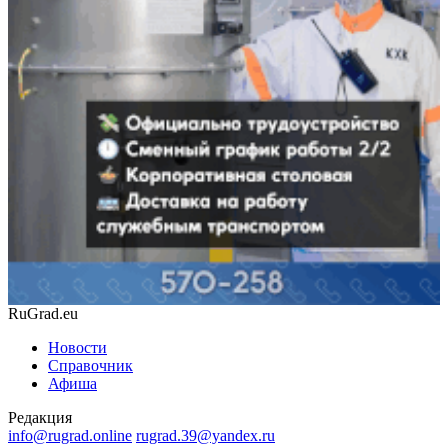
RuGrad.eu
Новости
Справочник
Афиша
Редакция
info@rugrad.online
rugrad.39@yandex.ru