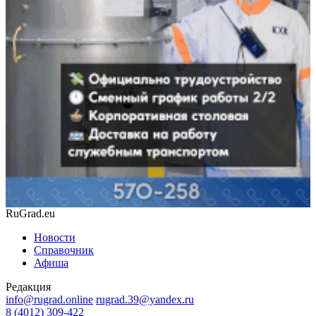
RuGrad.eu
Новости
Справочник
Афиша
Редакция
info@rugrad.online
rugrad.39@yandex.ru
8 (4012) 309-422