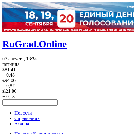
RuGrad.Online
07 августа, 13:34
пятница
$
81,41
+ 0,48
€
94,06
+ 0,87
zł
21,86
+ 0,18
Новости
Справочник
Афиша
Новости Калининграда