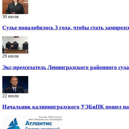
30 июля
Судье понадобилось 3 года, чтобы стать зампред
29 июля
Экс-председатель Ленинградского районного суд
22 июля
Начальник калининградского УЭБиПК пошел на