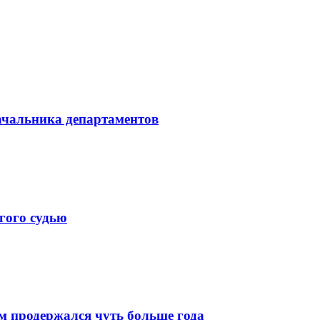
начальника департаментов
гого судью
м продержался чуть больше года