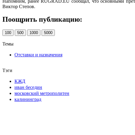
Напомним, ранее RUGRAD.EU сообщал, что основными претен
Виктор Степов.
Поощрить публикацию:
100
500
1000
5000
Темы
Отставки и назначения
Тэги
КЖД
иван беседин
московский метрополитен
калининград