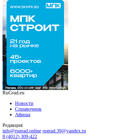
RuGrad.eu
Новости
Справочник
Афиша
Редакция
info@rugrad.online
rugrad.39@yandex.ru
8 (4012) 309-422