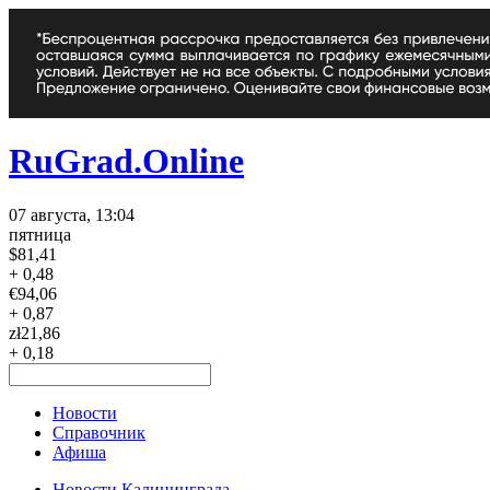
RuGrad.Online
07 августа, 13:04
пятница
$
81,41
+ 0,48
€
94,06
+ 0,87
zł
21,86
+ 0,18
Новости
Справочник
Афиша
Новости Калининграда