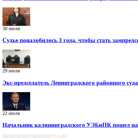
30 июля
Судье понадобилось 3 года, чтобы стать зампред
29 июля
Экс-председатель Ленинградского районного суд
22 июля
Начальник калининградского УЭБиПК пошел на