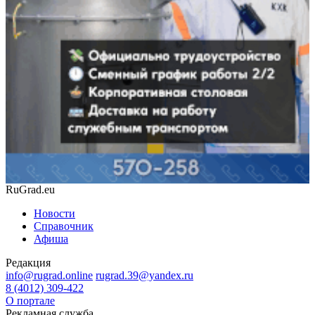
RuGrad.eu
Новости
Справочник
Афиша
Редакция
info@rugrad.online
rugrad.39@yandex.ru
8 (4012) 309-422
О портале
Рекламная служба