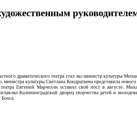
художественным руководителе
стного драматического театра стал экс-министр культуры Ми
о. министра культуры Светлана Кондратьева представила нового 
театра Евгений Марчелли оставил свой пост в августе. Мих
возглавлял Калининградский дворец творчества детей и молодежи
 Бооса.