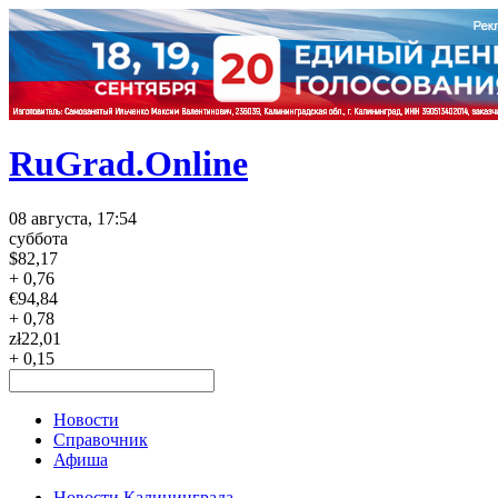
RuGrad.Online
08 августа, 17:54
суббота
$
82,17
+ 0,76
€
94,84
+ 0,78
zł
22,01
+ 0,15
Новости
Справочник
Афиша
Новости Калининграда