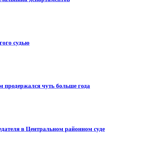
гого судью
м продержался чуть больше года
седателя в Центральном районном суде