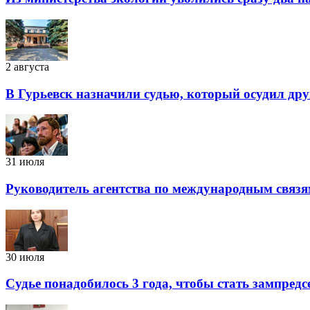
2 августа
В Гурьевск назначили судью, который осудил дру
31 июля
Руководитель агентства по международным связя
30 июля
Судье понадобилось 3 года, чтобы стать зампред