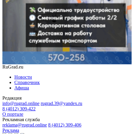
RuGrad.eu
Новости
Справочник
Афиша
Редакция
info@rugrad.online
rugrad.39@yandex.ru
8 (4012) 309-422
О портале
Рекламная служба
reklama@rugrad.online
8 (4012) 309-406
Реклама