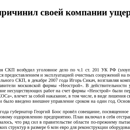
ичинил своей компании ущерб 
ия СКП возбудил уголовное дело по ч.1 ст. 201 УК РФ (зло
я предоставлением и эксплуатацией очистных сооружений на по
ального СКП, в декабре 2007 года Игорь Сикач, возглавляя ко
авители московской фирмы «Неострой». В действительности 
ие несуществующих работ на счет фирмы «Неострой» были пере
а», влечет за собой наказание, в том числе, в виде лишения св
и было введено внешнее управление сроком на один год. Основ
года губернатор Георгий Боос провёл совещание, посвященно
овому оздоровлению предприятию. План включал в себя отстране
алось, что ряд сил в правительстве области по-прежнему пыта
их структур в размере 6 млн евро для реконструкции оборудован