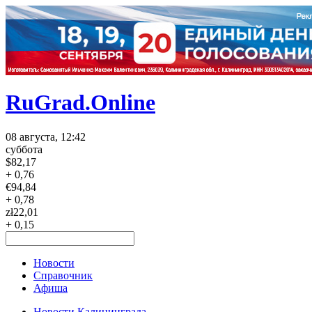
RuGrad.Online
08 августа, 12:42
суббота
$
82,17
+ 0,76
€
94,84
+ 0,78
zł
22,01
+ 0,15
Новости
Справочник
Афиша
Новости Калининграда