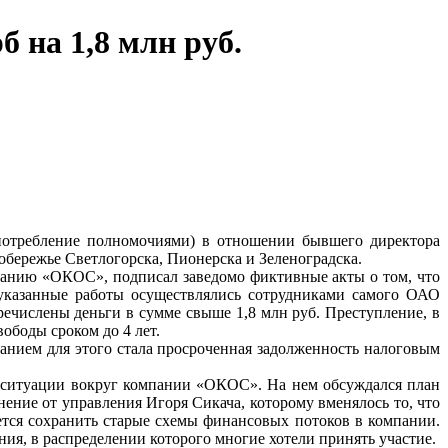
на 1,8 млн руб.
употребление полномочиями) в отношении бывшего директора
бережье Светлогорска, Пионерска и Зеленоградска.
мпанию «ОКОС», подписал заведомо фиктивные акты о том, что
указанные работы осуществлялись сотрудниками самого ОАО
числены деньги в сумме свыше 1,8 млн руб. Преступление, в
ободы сроком до 4 лет.
анием для этого стала просроченная задолженность налоговым
е ситуации вокруг компании «ОКОС». На нем обсуждался план
ние от управления Игоря Сикача, которому вменялось то, что
ется сохранить старые схемы финансовых потоков в компании.
ия, в распределении которого многие хотели принять участие.