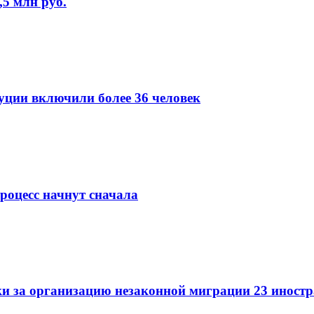
5 млн руб.
уции включили более 36 человек
роцесс начнут сначала
и за организацию незаконной миграции 23 иност