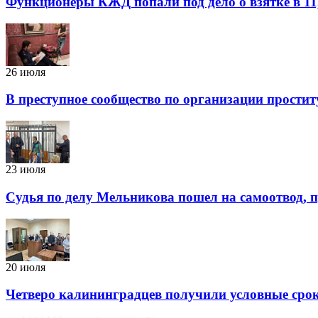
Функционеры КЖД попали под дело о взятке в 11,
26 июля
В преступное сообщество по организации простит
23 июля
Судья по делу Мельникова пошел на самоотвод, п
20 июля
Четверо калининградцев получили условные срок