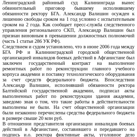
Ленинградский районный суд Калининграда вынес
обвинительный приговор бывшему исполнявшему
обязанности ректору БГА. Александр Валишин осужден к
лишению свободы сроком на 1 год условно с испытательным
сроком на 2 года. Как сообщает пресс-служба следственного
управления регионального СКП, Александр Валишин был
признан виновным в превышении должностных полномочий
(часть 1 статьи 286 УК РФ).
Следствием и судом установлено, что в июне 2006 года между
БГА РФ и Калининградской городской общественной
организацией инвалидов боевых действий в Афганистане был
заключен государственный контракт на выполнение
ремонтных работ по реконструкции главного учебного
корпуса академии и поставку технологического оборудования
за счет средств федерального бюджета. Впоследствии
Александр Валишин, исполнявший обязанности ректора
Балтийской государственной академии, подписал акты
выполненных работ по реконструкции здания академии,
заведомо зная о том, что такие работы в действительности
выполнены не были. На счет общественной организации
были незаконно перечислены средства федерального бюджета
в размере свыше 20 млн руб.
В отношении представителя организации инвалидов боевых
действий в Афганистане, составившего и передавшего на
подпись и.о. ректора фиктивные акты, уголовное дело