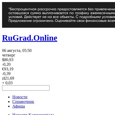
RuGrad.Online
06 августа, 05:50
четверг
$
80,93
-0,20
€
93,19
-0,39
zł
21,69
+ 0,03
Новости
Справочник
Афиша
Новости Калининграда