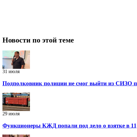
Новости по этой теме
31 июля
Подполковник полиции не смог выйти из СИЗО п
29 июля
Функционеры КЖД попали под дело о взятке в 11,