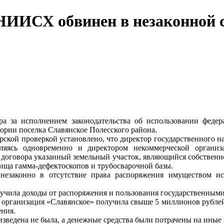
ИИСХ обвинен в незаконной с
а за исполнением законодательства об использовании федер
ории поселка Славянское Полесского района.
ской проверкой установлено, что директор государственного н
вляясь одновременно и директором некоммерческой орган
о договора указанный земельный участок, являющийся собственн
ища гамма-дефектоскопов и трубосварочной базы.
 незаконно в отсутствие права распоряжения имуществом ис
лучила доходы от распоряжения и пользования государственным
я организация «Славянское» получила свыше 5 миллионов рублей
ения.
оизведена не была, а денежные средства были потрачены на иные 