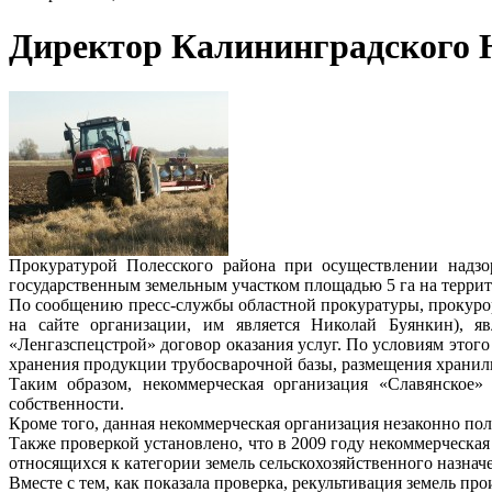
Директор Калининградского Н
Прокуратурой Полесского района при осуществлении надзор
государственным земельным участком площадью 5 га на террит
По сообщению пресс-службы областной прокуратуры, прокурор
на сайте организации, им является Николай Буянкин), я
«Ленгазспецстрой» договор оказания услуг. По условиям этог
хранения продукции трубосварочной базы, размещения хранил
Таким образом, некоммерческая организация «Славянское»
собственности.
Кроме того, данная некоммерческая организация незаконно по
Также проверкой установлено, что в 2009 году некоммерческа
относящихся к категории земель сельскохозяйственного назнач
Вместе с тем, как показала проверка, рекультивация земель пр