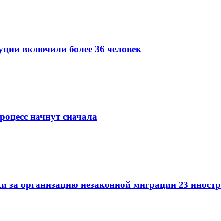
уции включили более 36 человек
роцесс начнут сначала
и за организацию незаконной миграции 23 иност