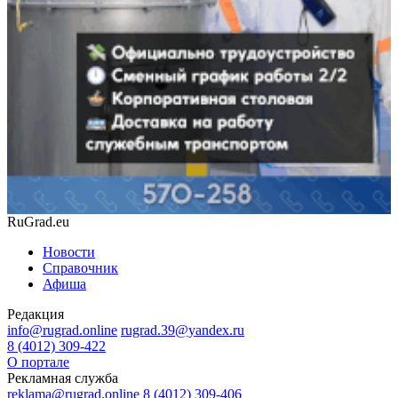
RuGrad.eu
Новости
Справочник
Афиша
Редакция
info@rugrad.online
rugrad.39@yandex.ru
8 (4012) 309-422
О портале
Рекламная служба
reklama@rugrad.online
8 (4012) 309-406