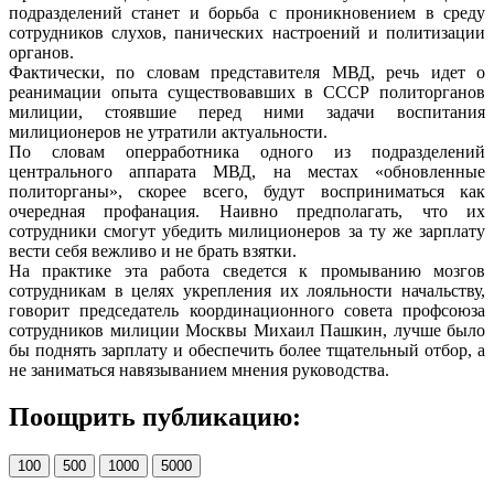
подразделений станет и борьба с проникновением в среду
сотрудников слухов, панических настроений и политизации
органов.
Фактически, по словам представителя МВД, речь идет о
реанимации опыта существовавших в СССР политорганов
милиции, стоявшие перед ними задачи воспитания
милиционеров не утратили актуальности.
По словам оперработника одного из подразделений
центрального аппарата МВД, на местах «обновленные
политорганы», скорее всего, будут восприниматься как
очередная профанация. Наивно предполагать, что их
сотрудники смогут убедить милиционеров за ту же зарплату
вести себя вежливо и не брать взятки.
На практике эта работа сведется к промыванию мозгов
сотрудникам в целях укрепления их лояльности начальству,
говорит председатель координационного совета профсоюза
сотрудников милиции Москвы Михаил Пашкин, лучше было
бы поднять зарплату и обеспечить более тщательный отбор, а
не заниматься навязыванием мнения руководства.
Поощрить публикацию:
100
500
1000
5000