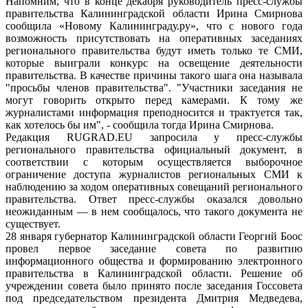
Напомним, что в конце декабря руководитель пресс-службы
правительства Калининградской области Ирина Смирнова
сообщила «Новому Калининграду.ру», что с нового года
возможность присутствовать на оперативных заседаниях
регионального правительства будут иметь только те СМИ,
которые выиграли конкурс на освещение деятельности
правительства. В качестве причины такого шага она называла
"просьбы членов правительства". "Участники заседания не
могут говорить открыто перед камерами. К тому же
журналистами информация преподносится и трактуется так,
как хотелось бы им", - сообщила тогда Ирина Смирнова.
Редакция RUGRAD.EU запросила у пресс-службы
регионального правительства официальный документ, в
соответствии с которым осуществляется выборочное
ограничение доступа журналистов региональных СМИ к
наблюдению за ходом оперативных совещаний регионального
правительства. Ответ пресс-службы оказался довольно
неожиданным — в нем сообщалось, что такого документа не
существует.
28 января губернатор Калининградской области Георгий Боос
провел первое заседание совета по развитию
информационного общества и формированию электронного
правительства в Калининградской области. Решение об
учреждении совета было принято после заседания Госсовета
под председательством президента Дмитрия Медведева,