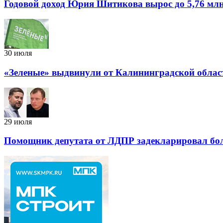
Годовой доход Юрия Шитикова вырос до 5,76 млн
30 июля
«Зеленые» выдвинули от Калининградской облас
29 июля
Помощник депутата от ЛДПР задекларировал боле