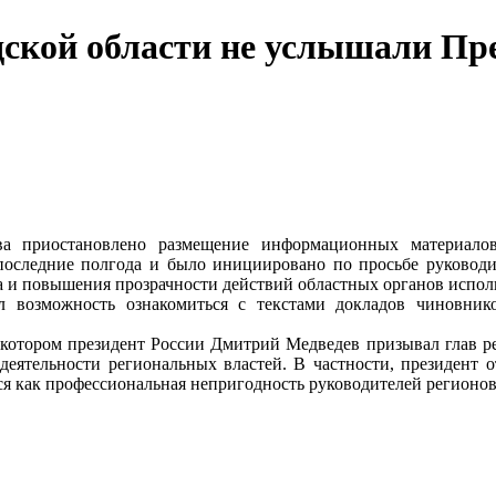
ской области не услышали Пр
тва приостановлено размещение информационных материало
последние полгода и было инициировано по просьбе руководит
ва и повышения прозрачности действий областных органов испол
 возможность ознакомиться с текстами докладов чиновник
на котором президент России Дмитрий Медведев призывал глав 
деятельности региональных властей. В частности, президент о
ся как профессиональная непригодность руководителей регионов