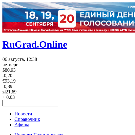
RuGrad.Online
06 августа, 12:38
четверг
$
80,93
-0,20
€
93,19
-0,39
zł
21,69
+ 0,03
Новости
Справочник
Афиша
Новости Калининграда