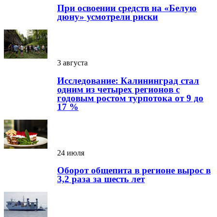
При освоении средств на «Белую
дюну» усмотрели риски
3 августа
Исследование: Калининград стал
одним из четырех регионов с
годовым ростом турпотока от 9 до
17 %
24 июля
Оборот общепита в регионе вырос в
3,2 раза за шесть лет