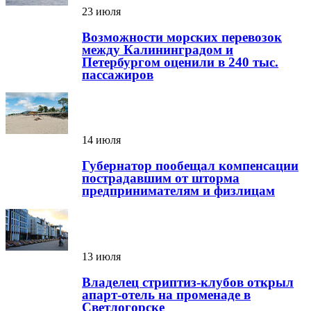
23 июля
Возможности морских перевозок
между Калининградом и
Петербургом оценили в 240 тыс.
пассажиров
14 июля
Губернатор пообещал компенсации
пострадавшим от шторма
предпринимателям и физлицам
13 июля
Владелец стриптиз-клубов открыл
апарт-отель на променаде в
Светлогорске