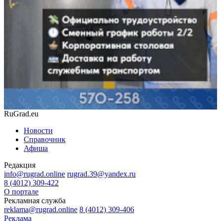
RuGrad.eu
Новости
Справочник
Афиша
Редакция
info@rugrad.online
rugrad.39@yandex.ru
8 (4012) 309-422
О портале
Рекламная служба
reklama@rugrad.online
8 (4012) 309-406
Реклама