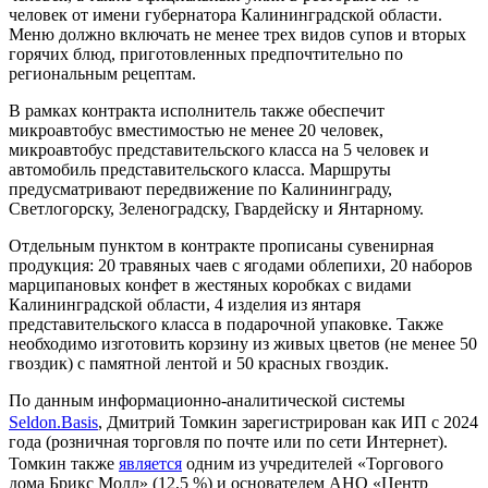
человек от имени губернатора Калининградской области.
Меню должно включать не менее трех видов супов и вторых
горячих блюд, приготовленных предпочтительно по
региональным рецептам.
В рамках контракта исполнитель также обеспечит
микроавтобус вместимостью не менее 20 человек,
микроавтобус представительского класса на 5 человек и
автомобиль представительского класса. Маршруты
предусматривают передвижение по Калининграду,
Светлогорску, Зеленоградску, Гвардейску и Янтарному.
Отдельным пунктом в контракте прописаны сувенирная
продукция: 20 травяных чаев с ягодами облепихи, 20 наборов
марципановых конфет в жестяных коробках с видами
Калининградской области, 4 изделия из янтаря
представительского класса в подарочной упаковке. Также
необходимо изготовить корзину из живых цветов (не менее 50
гвоздик) с памятной лентой и 50 красных гвоздик.
По данным информационно-аналитической системы
Seldon.Basis
, Дмитрий Томкин зарегистрирован как ИП с 2024
года (розничная торговля по почте или по сети Интернет).
Томкин также
является
одним из учредителей «Торгового
дома Брикс Молл» (12,5 %) и основателем АНО «Центр