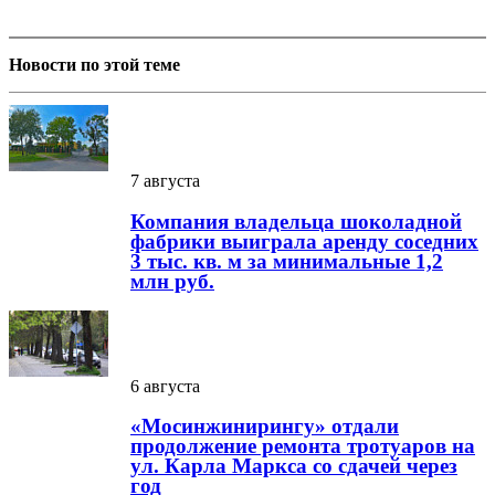
Новости по этой теме
7 августа
Компания владельца шоколадной
фабрики выиграла аренду соседних
3 тыс. кв. м за минимальные 1,2
млн руб.
6 августа
«Мосинжинирингу» отдали
продолжение ремонта тротуаров на
ул. Карла Маркса со сдачей через
год