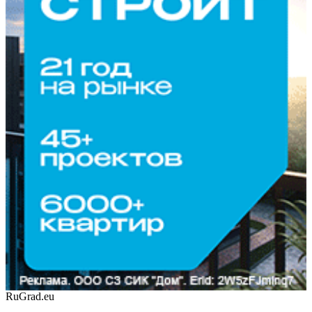
RuGrad.eu