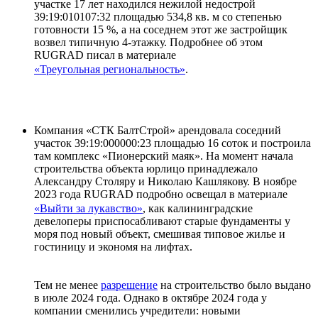
участке 17 лет находился нежилой недострой
39:19:010107:32 площадью 534,8 кв. м со степенью
готовности 15 %, а на соседнем этот же застройщик
возвел типичную 4-этажку. Подробнее об этом
RUGRAD писал в материале
«Треугольная региональность»
.
Компания «СТК БалтСтрой» арендовала соседний
участок 39:19:000000:23 площадью 16 соток и построила
там комплекс «Пионерский маяк». На момент начала
строительства объекта юрлицо принадлежало
Александру Столяру и Николаю Кашлякову. В ноябре
2023 года RUGRAD подробно освещал в материале
«Выйти за лукавство»
, как калининградские
девелоперы приспосабливают старые фундаменты у
моря под новый объект, смешивая типовое жилье и
гостиницу и экономя на лифтах.
Тем не менее
р
азрешение
на строительство было выдано
в июле 2024 года. Однако в октябре 2024 года у
компании сменились учредители: новыми