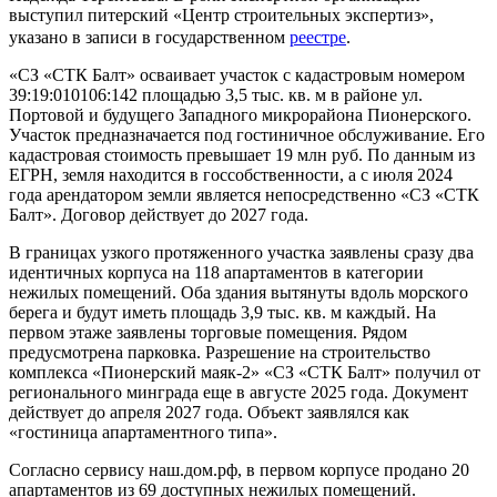
выступил питерский «Центр строительных экспертиз»,
указано в записи в государственном
реестре
.
«СЗ «СТК Балт» осваивает участок с кадастровым номером
39:19:010106:142 площадью 3,5 тыс. кв. м в районе ул.
Портовой и будущего Западного микрорайона Пионерского.
Участок предназначается под гостиничное обслуживание. Его
кадастровая стоимость превышает 19 млн руб. По данным из
ЕГРН, земля находится в госсобственности, а с июля 2024
года арендатором земли является непосредственно «СЗ «СТК
Балт». Договор действует до 2027 года.
В границах узкого протяженного участка заявлены сразу два
идентичных корпуса на 118 апартаментов в категории
нежилых помещений. Оба здания вытянуты вдоль морского
берега и будут иметь площадь 3,9 тыс. кв. м каждый. На
первом этаже заявлены торговые помещения. Рядом
предусмотрена парковка. Разрешение на строительство
комплекса «Пионерский маяк-2» «СЗ «СТК Балт» получил от
регионального минграда еще в августе 2025 года. Документ
действует до апреля 2027 года. Объект заявлялся как
«гостиница апартаментного типа».
Согласно сервису наш.дом.рф, в первом корпусе продано 20
апартаментов из 69 доступных нежилых помещений.