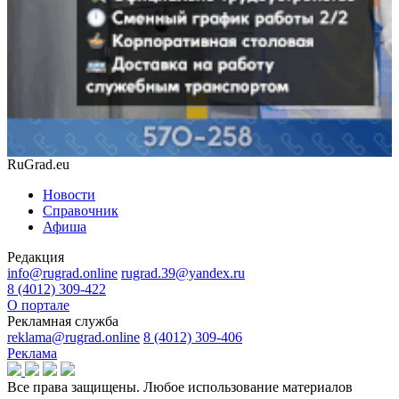
RuGrad.eu
Новости
Справочник
Афиша
Редакция
info@rugrad.online
rugrad.39@yandex.ru
8 (4012) 309-422
О портале
Рекламная служба
reklama@rugrad.online
8 (4012) 309-406
Реклама
Все права защищены. Любое использование материалов