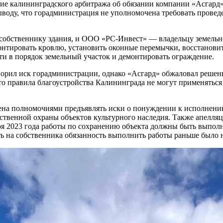
 калининградского арбитража об обязании компании «Асгард» п
ыводу, что горадминистрация не уполномочена требовать прове
бственнику здания, и ООО «РС-Инвест» — владельцу земельног
монтировать кровлю, установить оконные перемычки, восстанов
ти в порядок земельный участок и демонтировать ограждение.
творил иск горадминистрации, однако «Асгард» обжаловал реше
то правила благоустройства Калининграда не могут применятьс
ена полномочиями предъявлять иски о понуждении к исполнению
ственной охраны объектов культурного наследия. Также апелля
ря 2023 года работы по сохранению объекта должны быть выпол
ать на собственника обязанность выполнить работы раньше было 