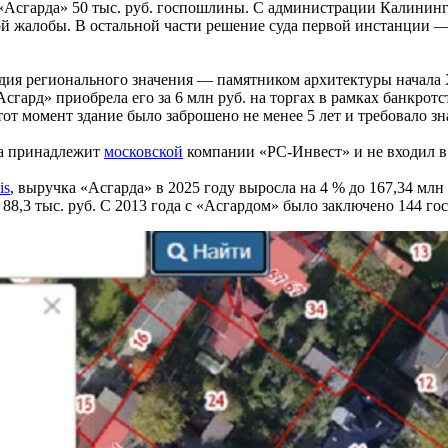
Асгарда» 50 тыс. руб. госпошлины. С администрации Калинингр
ой жалобы. В остальной части решение суда первой инстанции 
дия регионального значения — памятником архитектуры начала X
Асгард» приобрела его за 6 млн руб. на торгах в рамках банкр
от момент здание было заброшено не менее 5 лет и требовало з
да принадлежит
московской
компании «РС-Инвест» и не входил в
is
, выручка «Асгарда» в 2025 году выросла на 4 % до 167,34 мл
 88,3 тыс. руб. С 2013 года с «Асгардом» было заключено 144 г