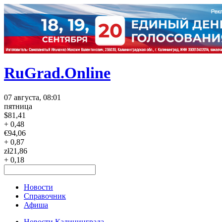
RuGrad.Online
07 августа, 08:01
пятница
$
81,41
+ 0,48
€
94,06
+ 0,87
zł
21,86
+ 0,18
Новости
Справочник
Афиша
Новости Калининграда