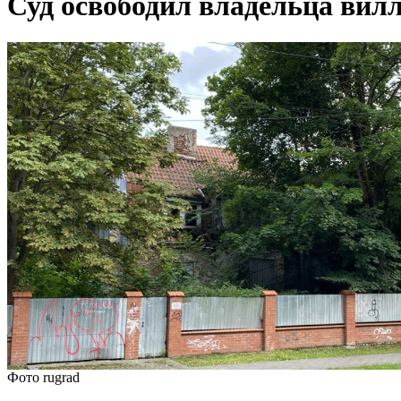
Суд освободил владельца вил
Фото rugrad