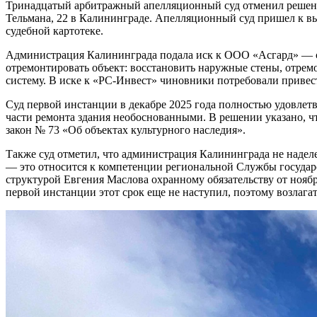
Тринадцатый арбитражный апелляционный суд отменил решение
Тельмана, 22 в Калининграде. Апелляционный суд пришел к в
судебной картотеке.
Администрация Калининграда подала иск к ООО «Асгард» — со
отремонтировать объект: восстановить наружные стены, отре
систему. В иске к «РС-Инвест» чиновники потребовали привес
Суд первой инстанции в декабре 2025 года полностью удовле
части ремонта здания необоснованными. В решении указано, ч
закон № 73 «Об объектах культурного наследия».
Также суд отметил, что администрация Калининграда не надел
— это относится к компетенции региональной Службы государ
структурой Евгения Маслова охранному обязательству от нояб
первой инстанции этот срок еще не наступил, поэтому возлаг