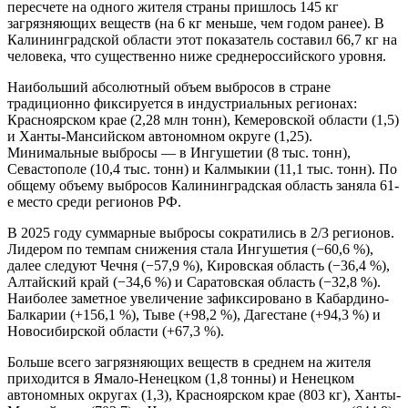
пересчете на одного жителя страны пришлось 145 кг
загрязняющих веществ (на 6 кг меньше, чем годом ранее). В
Калининградской области этот показатель составил 66,7 кг на
человека, что существенно ниже среднероссийского уровня.
Наибольший абсолютный объем выбросов в стране
традиционно фиксируется в индустриальных регионах:
Красноярском крае (2,28 млн тонн), Кемеровской области (1,5)
и Ханты-Мансийском автономном округе (1,25).
Минимальные выбросы — в Ингушетии (8 тыс. тонн),
Севастополе (10,4 тыс. тонн) и Калмыкии (11,1 тыс. тонн). По
общему объему выбросов Калининградская область заняла 61-
е место среди регионов РФ.
В 2025 году суммарные выбросы сократились в 2/3 регионов.
Лидером по темпам снижения стала Ингушетия (−60,6 %),
далее следуют Чечня (−57,9 %), Кировская область (−36,4 %),
Алтайский край (−34,6 %) и Саратовская область (−32,8 %).
Наиболее заметное увеличение зафиксировано в Кабардино-
Балкарии (+156,1 %), Тыве (+98,2 %), Дагестане (+94,3 %) и
Новосибирской области (+67,3 %).
Больше всего загрязняющих веществ в среднем на жителя
приходится в Ямало-Ненецком (1,8 тонны) и Ненецком
автономных округах (1,3), Красноярском крае (803 кг), Ханты-