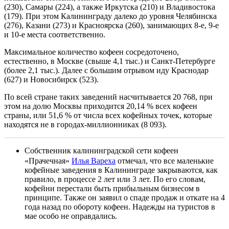
(230), Самары (224), а также Иркутска (210) и Владивостока
(179). При этом Калининграду далеко до уровня Челябинска
(276), Казани (273) и Красноярска (260), занимающих 8-е, 9-е
и 10-е места соответственно.
Максимальное количество кофеен сосредоточено,
естественно, в Москве (свыше 4,1 тыс.) и Санкт-Петербурге
(более 2,1 тыс.). Далее с большим отрывом иду Краснодар
(627) и Новосибирск (523).
По всей стране таких заведений насчитывается 20 768, при
этом на долю Москвы приходится 20,14 % всех кофеен
страны, или 51,6 % от числа всех кофейных точек, которые
находятся не в городах-миллионниках (8 093).
Собственник калининградской сети кофеен
«Прачечная»
Илья Вареха
отмечал, что все маленькие
кофейные заведения в Калининграде закрываются, как
правило, в процессе 2 лет или 3 лет. По его словам,
кофейни перестали быть прибыльным бизнесом в
принципе. Также он заявил о спаде продаж и откате на 4
года назад по обороту кофеен. Надежды на туристов в
мае особо не оправдались.