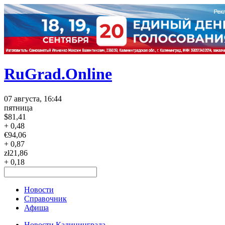
RuGrad.Online
07 августа, 16:44
пятница
$
81,41
+ 0,48
€
94,06
+ 0,87
zł
21,86
+ 0,18
Новости
Справочник
Афиша
Новости Калининграда