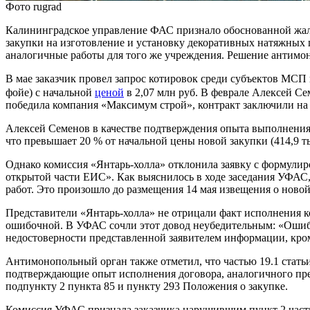
Фото rugrad
Калининградское управление ФАС признало обоснованной жал
закупки на изготовление и установку декоративных натяжных 
аналогичные работы для того же учреждения. Решение антимон
В мае заказчик провел запрос котировок среди субъектов МСП
фойе) с начальной
ценой
в 2,07 млн руб. В феврале Алексей С
победила компания «Максимум строй», контракт заключили на 
Алексей Семенов в качестве подтверждения опыта выполнения 
что превышает 20 % от начальной цены новой закупки (414,9 т
Однако комиссия «Янтарь-холла» отклонила заявку с формули
открытой части ЕИС». Как выяснилось в ходе заседания УФАС,
работ. Это произошло до размещения 14 мая извещения о новой
Представители «Янтарь-холла» не отрицали факт исполнения ко
ошибочной. В УФАС сочли этот довод неубедительным: «Ошибоч
недостоверности представленной заявителем информации, кром
Антимонопольный орган также отметил, что частью 19.1 статьи
подтверждающие опыт исполнения договора, аналогичного пред
подпункту 2 пункта 85 и пункту 293 Положения о закупке.
Комиссия УФАС признала заказчика нарушившим пункт 2 части 