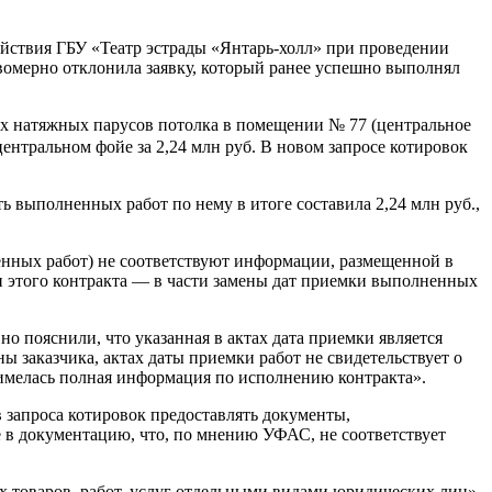
ствия ГБУ «Театр эстрады «Янтарь-холл» при проведении
вомерно отклонила заявку, который ранее успешно выполнял
ых натяжных парусов потолка в помещении № 77 (центральное
ентральном фойе за 2,24 млн руб. В новом запросе котировок
 выполненных работ по нему в итоге составила 2,24 млн руб.,
нных работ) не соответствуют информации, размещенной в
и этого контракта — в части замены дат приемки выполненных
о пояснили, что указанная в актах дата приемки является
 заказчика, актах даты приемки работ не свидетельствует о
 имелась полная информация по исполнению контракта».
в запроса котировок предоставлять документы,
 в документацию, что, по мнению УФАС, не соответствует
х товаров, работ, услуг отдельными видами юридических лиц».