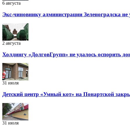
6 августа
Экс-чиновнику администрации Зеленоградска не 
2 августа
Холдингу «ДолговГрупп» не удалось оспорить до
31 июля
Детский центр «Умный кот» на Понартской закры
31 июля