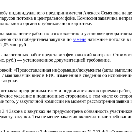
обу индивидуального предпринимателя Алексея Семенова на дей
парусов потолка в центральном фойе. Комиссия заказчика непра
опольного органа опубликовано в картотеке.
 на выполнение работ по изготовлению и установке декоративн
еменов стал победителем закупки по
замене
натяжные потолки в ц
2,05 млн руб.
аналогичных работ представил февральский контракт. Стоимость
ыс. руб.) — установленное документацией требование.
ровкой: «Предоставленная информация/документы (акты выполне
 7 мая заказчик внес в ЕИС изменения в сведения об исполнени
 закупке.
нтракта предпринимателем и подписания актов приемки работ, н
ное указание в подписанных сторонами, в том числе со стороны
е того, у закупочной комиссии на момент рассмотрения заявки
 3.4 Закона о закупках не предусмотрена обязанность участнико
мету закупки. Тем не менее заказчик включил такое требование
1 и часть 6 статьи 3 Федерального закона № 223-ФЗ «О закупка