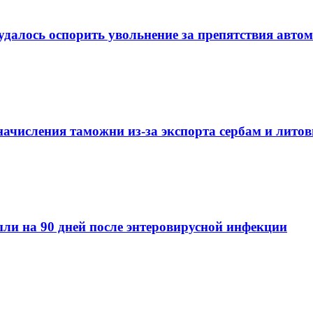
удалось оспорить увольнение за препятствия авто
начисления таможни из-за экспорта сербам и лито
ли на 90 дней после энтеровирусной инфекции