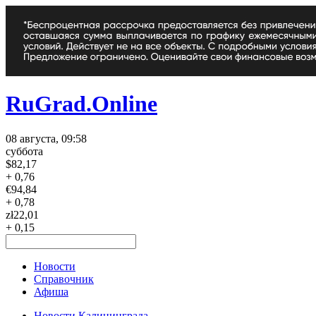
RuGrad.Online
08 августа, 09:58
суббота
$
82,17
+ 0,76
€
94,84
+ 0,78
zł
22,01
+ 0,15
Новости
Справочник
Афиша
Новости Калининграда