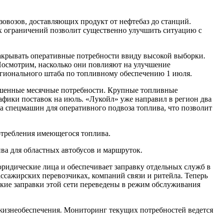
зовозов, доставляющих продукт от нефтебаз до станций.
х ограничений позволит существенно улучшить ситуацию с
 закрывать оперативные потребности ввиду высокой выборки.
 Посмотрим, насколько они повлияют на улучшение
егионального штаба по топливному обеспечению 1 июля.
звешенные месячные потребности. Крупные топливные
афики поставок на июль. «Лукойл» уже направил в регион два
а спецмашин для оперативного подвоза топлива, что позволит
отребления имеющегося топлива.
а для областных автобусов и маршруток.
юридические лица и обеспечивает заправку отдельных служб в
ссажирских перевозчиках, компаний связи и ритейла. Теперь
ские заправки этой сети переведены в режим обслуживания
 жизнеобеспечения. Мониторинг текущих потребностей ведется