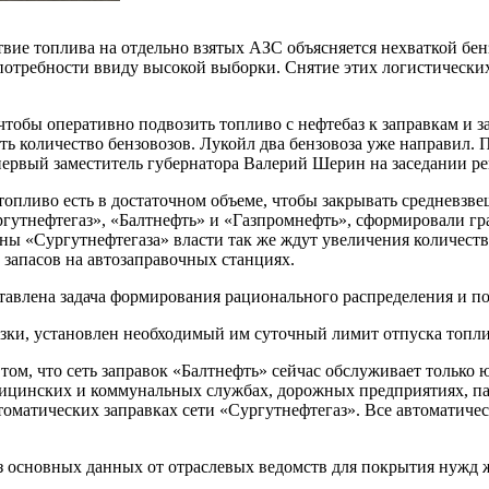
твие топлива на отдельно взятых АЗС объясняется нехваткой бен
потребности ввиду высокой выборки. Снятие этих логистически
 чтобы оперативно подвозить топливо с нефтебаз к заправкам и
ть количество бензовозов. Лукойл два бензовоза уже направил.
первый заместитель губернатора Валерий Шерин на заседании р
е топливо есть в достаточном объеме, чтобы закрывать среднев
ргутнефтегаз», «Балтнефть» и «Газпромнефть», сформировали гр
ны «Сургутнефтегаза» власти так же ждут увеличения количеств
запасов на автозаправочных станциях.
авлена задача формирования рационального распределения и п
и, установлен необходимый им суточный лимит отпуска топлив
ом, что сеть заправок «Балтнефть» сейчас обслуживает только 
едицинских и коммунальных службах, дорожных предприятиях, па
томатических заправках сети «Сургутнефтегаз». Все автоматиче
лиз основных данных от отраслевых ведомств для покрытия нужд