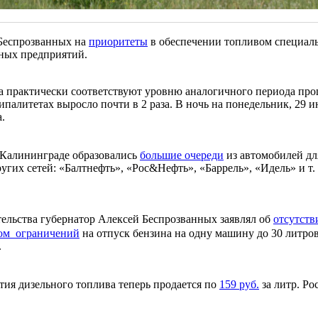
 Беспрозванных на
приоритеты
в обеспечении топливом специаль
нных предприятий.
на практически соответствуют уровню аналогичного периода про
алитетах выросло почти в 2 раза. В ночь на понедельник, 29 и
.
в Калининграде образовались
большие очереди
из автомобилей дл
угих сетей: «Балтнефть», «Рос&Нефть», «Баррель», «Идель» и т.
ельства губернатор Алексей Беспрозванных заявлял об
отсутств
ом ограничений
на отпуск бензина на одну машину до 30 литров
.
ия дизельного топлива теперь продается по
159 руб.
за литр. Ро