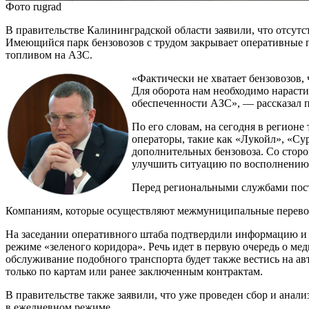
Фото rugrad
В правительстве Калининградской области заявили, что отсутс
Имеющийся парк бензовозов с трудом закрывает оперативные 
топливом на АЗС.
«Фактически не хватает бензовозов,
Для оборота нам необходимо нарасти
обеспеченности АЗС», — рассказал 
По его словам, на сегодня в регион
операторы, такие как «Лукойл», «Су
дополнительных бензовоза. Со сторо
улучшить ситуацию по восполнению 
Перед региональными службами пост
Компаниям, которые осуществляют межмуниципальные перевозк
На заседании оперативного штаба подтвердили информацию и т
режиме «зеленого коридора». Речь идет в первую очередь о м
обслуживание подобного транспорта будет также вестись на ав
только по картам или ранее заключенным контрактам.
В правительстве также заявили, что уже проведен сбор и ана
в ежедневном режиме.