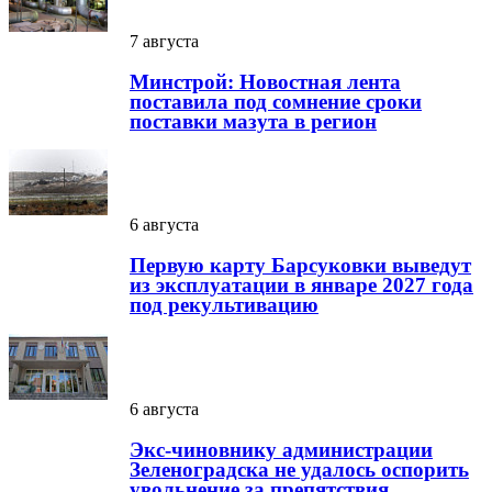
7 августа
Минстрой: Новостная лента
поставила под сомнение сроки
поставки мазута в регион
6 августа
Первую карту Барсуковки выведут
из эксплуатации в январе 2027 года
под рекультивацию
6 августа
Экс-чиновнику администрации
Зеленоградска не удалось оспорить
увольнение за препятствия