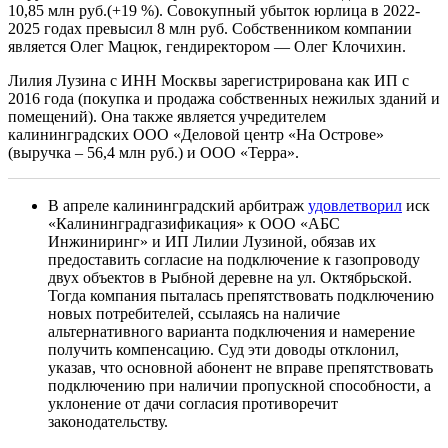
10,85 млн руб.(+19 %). Совокупный убыток юрлица в 2022-
2025 годах превысил 8 млн руб. Собственником компании
является Олег Мацюк, гендиректором — Олег Клочихин.
Лилия Лузина с ИНН Москвы зарегистрирована как ИП с
2016 года (покупка и продажа собственных нежилых зданий и
помещений). Она также является учредителем
калининградских ООО «Деловой центр «На Острове»
(выручка – 56,4 млн руб.) и ООО «Терра».
В апреле калининградский арбитраж
удовлетворил
иск
«Калининградгазификация» к ООО «АБС
Инжиниринг» и ИП Лилии Лузиной, обязав их
предоставить согласие на подключение к газопроводу
двух объектов в Рыбной деревне на ул. Октябрьской.
Тогда компания пыталась препятствовать подключению
новых потребителей, ссылаясь на наличие
альтернативного варианта подключения и намерение
получить компенсацию. Суд эти доводы отклонил,
указав, что основной абонент не вправе препятствовать
подключению при наличии пропускной способности, а
уклонение от дачи согласия противоречит
законодательству.