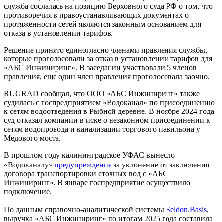
служба сослалась на позицию Верховного суда РФ о том, что
противоречия в правоустанавливающих документах о
протяженности сетей являются законным основанием для
отказа в установлении тарифов.
Решение принято единогласно членами правления службы,
которые проголосовали за отказ в установлении тарифов для
«АБС Инжиниринг». В заседании участвовали 5 членов
правления, еще один член правления проголосовала заочно.
RUGRAD сообщал, что ООО «АБС Инжиниринг» также
судилась с госпредприятием «Водоканал» по присоединению
к сетям водоотведения в Рыбной деревне. В ноябре 2024 года
суд отказал компании в иске о незаконном присоединении к
сетям водопровода и канализации торгового павильона у
Медового моста.
В прошлом году калининградское УФАС вынесло
«Водоканалу»
предупреждение
за уклонение от заключения
договора транспортировки сточных вод с «АБС
Инжиниринг». В январе госпредприятие осуществило
подключение.
По данным справочно-аналитической системы
Seldon.Basis
,
выручка «АБС Инжиниринг» по итогам 2025 года составила