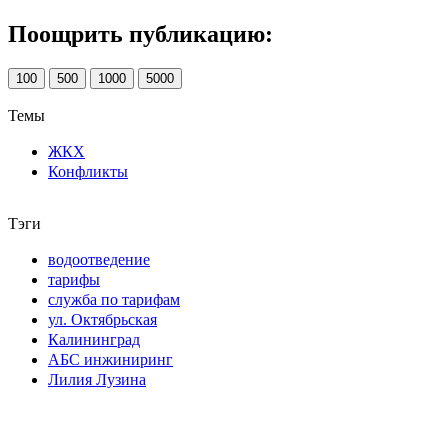
Поощрить публикацию:
100
500
1000
5000
Темы
ЖКХ
Конфликты
Тэги
водоотведение
тарифы
служба по тарифам
ул. Октябрьская
Калининград
АБС инжиниринг
Лилия Лузина