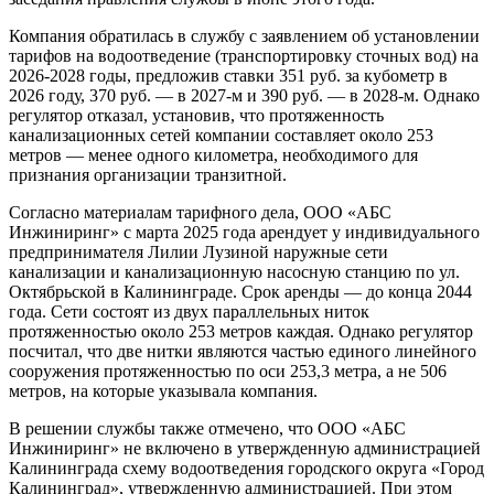
Компания обратилась в службу с заявлением об установлении
тарифов на водоотведение (транспортировку сточных вод) на
2026-2028 годы, предложив ставки 351 руб. за кубометр в
2026 году, 370 руб. — в 2027-м и 390 руб. — в 2028-м. Однако
регулятор отказал, установив, что протяженность
канализационных сетей компании составляет около 253
метров — менее одного километра, необходимого для
признания организации транзитной.
Согласно материалам тарифного дела, ООО «АБС
Инжиниринг» c марта 2025 года арендует у индивидуального
предпринимателя Лилии Лузиной наружные сети
канализации и канализационную насосную станцию по ул.
Октябрьской в Калининграде. Срок аренды — до конца 2044
года. Сети состоят из двух параллельных ниток
протяженностью около 253 метров каждая. Однако регулятор
посчитал, что две нитки являются частью единого линейного
сооружения протяженностью по оси 253,3 метра, а не 506
метров, на которые указывала компания.
В решении службы также отмечено, что ООО «АБС
Инжиниринг» не включено в утвержденную администрацией
Калининграда схему водоотведения городского округа «Город
Калининград», утвержденную администрацией. При этом