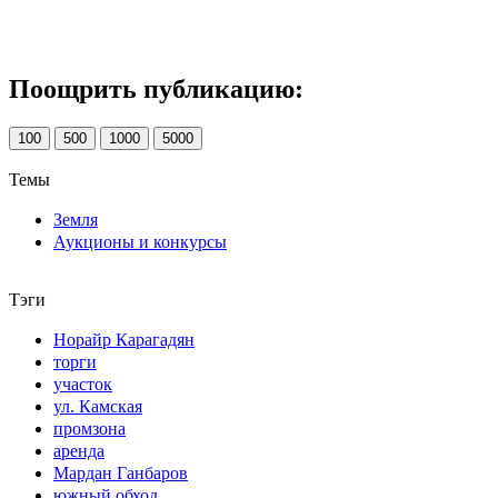
Поощрить публикацию:
100
500
1000
5000
Темы
Земля
Аукционы и конкурсы
Тэги
Норайр Карагадян
торги
участок
ул. Камская
промзона
аренда
Мардан Ганбаров
южный обход