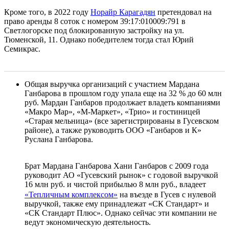
Кроме того, в 2022 году
Норайр Карагадян
претендовал на
право аренды 8 соток с номером 39:17:010009:791 в
Светлогорске под блокированную застройку на ул.
Тюменской, 11. Однако победителем тогда стал Юрий
Семикрас.
Общая выручка организаций с участием Мардана
Ганбарова в прошлом году упала еще на 32 % до 60 млн
руб. Мардан Ганбаров продолжает владеть компаниями
«Макро Мар», «М-Маркет», «Трио» и гостиницей
«Старая мельница» (все зарегистрированы в Гусевском
районе), а также руководить ООО «Ганбаров и К»
Руслана Ганбарова.
Брат Мардана Ганбарова Хани Ганбаров с 2009 года
руководит АО «Гусевский рынок» с годовой выручкой
16 млн руб. и чистой прибылью 8 млн руб., владеет
«Тепличным комплексом»
на въезде в Гусев с нулевой
выручкой, также ему принадлежат «СК Стандарт» и
«СК Стандарт Плюс». Однако сейчас эти компании не
ведут экономическую деятельность.