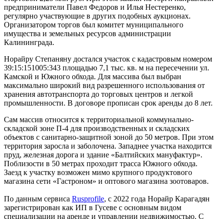
предприниматели Павел Федоров и Илья Нестеренко,
регулярно участвующие в других подобных аукционах.
Организатором торгов был комитет муниципального
имущества и земельных ресурсов администрации
Калининграда.
Норайру Степаняну достался участок с кадастровым номером
39:15:151005:343 площадью 7,1 тыс. кв. м на пересечении ул.
Камской и Южного обхода. Для массива был выбран
максимально широкий вид разрешенного использования от
хранения автотранспорта до торговых центров и легкой
промышленности. В договоре прописан срок аренды до 8 лет.
Сам массив относится к территориальной коммунально-
складской зоне П-4 для производственных и складских
объектов с санитарно-защитной зоной до 50 метров. При этом
территория заросла и заболочена. Западнее участка находится
пруд, железная дорога и здание «Балтийских мануфактур».
Поблизости в 50 метрах проходит трасса Южного обхода.
Заезд к участку возможен мимо крупного продуктового
магазина сети «Гастроном» и оптового магазина зоотоваров.
По данным сервиса
Rusprofile
, с 2022 года Норайр Карагадян
зарегистрирован как ИП в Гусеве с основным видом
специализации на аренде и управлении недвижимостью. С