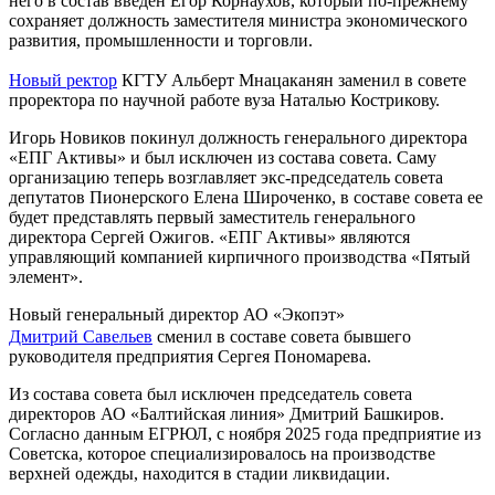
него в состав введен Егор Корнаухов, который по-прежнему
сохраняет должность заместителя министра экономического
развития, промышленности и торговли.
Новый ректор
КГТУ Альберт Мнацаканян заменил в совете
проректора по научной работе вуза Наталью Кострикову.
Игорь Новиков покинул должность генерального директора
«ЕПГ Активы» и был исключен из состава совета. Саму
организацию теперь возглавляет экс-председатель совета
депутатов Пионерского Елена Широченко, в составе совета ее
будет представлять первый заместитель генерального
директора Сергей Ожигов. «ЕПГ Активы» являются
управляющий компанией кирпичного производства «Пятый
элемент».
Новый генеральный директор АО «Экопэт»
Дмитрий Савельев
сменил в составе совета бывшего
руководителя предприятия Сергея Пономарева.
Из состава совета был исключен председатель совета
директоров АО «Балтийская линия» Дмитрий Башкиров.
Согласно данным ЕГРЮЛ, с ноября 2025 года предприятие из
Советска, которое специализировалось на производстве
верхней одежды, находится в стадии ликвидации.