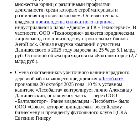
множества юрлиц с различными профилями
деятельности, среди которых стройматериалы и
розничная торговля алкоголем. Он известен как
владелец
производства силикатного кирпича
,
индустриального парка «Данор» и ГК «Техносервис». В
частности, ООО «Техносервис» является юридическим
лицом завода по производству строительных блоков
AeroBlock. Общая выручка компаний с участием
Данишевского в 2025 году выросла на 25 % до 5,1 млрд
руб. Основной объем приходится на «Балталкоторг» (2,7
млрд руб.).
Смена собственников убыточного калининградского
деревообрабатывающего предприятия
«Лесобалт»
произошла 20 октября 2025 года. 10 % в уставном
капитале «Лесобалта» контролирует лично Александр
Данишевский, оставшуюся часть — через ООО
«Балталкоторг». Ранее владельцем «Лесобалта» было
ООО «Союз», которое принадлежит российскому
бизнесмену и президенту футбольного клуба ЦСКА
Евгению Гинеру.