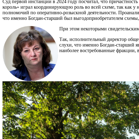
Суд первой инстанции в 2024 году посчитал, что причастност
король» играл координирующую роль во всей схеме, так как у 
полномочий по оперативно-розыскной деятельности. Проанализ
что именно Богдан-старший был выгодоприобретателем схемы, а
При этом некоторыми свидетельским
Так, исполнительный директор общ
слухи, что именно Богдан-старший я
наиболее востребованные фракции, в