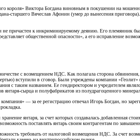
ного короля» Виктора Богдана виновным в покушении на мошенн
гдана-старшего Вячеслав Афонин (умер до вынесения приговора)
он не причастен к инкриминируемому деянию. Его племянник бы
редставляет общественной опасности», а его исправление возмо
ничестве с возмещением НДС. Как полагала сторона обвинения
мертью) вступили в сговор. Были учреждены компании «Геолит» 
ания с таким названием. Ее гендиректором и учредителем являл
ов янтаря-сырца и полуфабрикатов из полудрагоценного минера
омпания» — за ее регистрацию отвечал Игорь Богдан, но зареги
прокладка.
хранение янтаря, за счет которых создавалась добавленная стои
 возможность поставлять янтарь своим контрагентам по завыше
зможность требовать от налоговой возмещения НДС. За счет воз
обретали камень на внутрироссийском рынке.