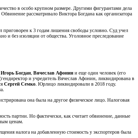
ичество в особо крупном размере. Другими фигурантами дела
. Обвинение рассматривало Виктора Богдана как организатора
л приговорен к 3 годам лишения свободы условно. Суд учел
жно и без изоляции от общества. Уголовное преследование
,
Игорь Богдан
,
Вячеслав Афонин
и еще один человек (его
(гендиректор и учредитель Вячеслав Афонин, ликвидирована в
ся
Сергей Семко
. Юрлицо ликвидировали в 2018 году.
ла.
стрирована она была на другое физическое лицо. Налоговая
мость партии. Но фактически, как считает обвинение, данные
нным ценам.
мещения налога на добавленную стоимость у экспортеров была