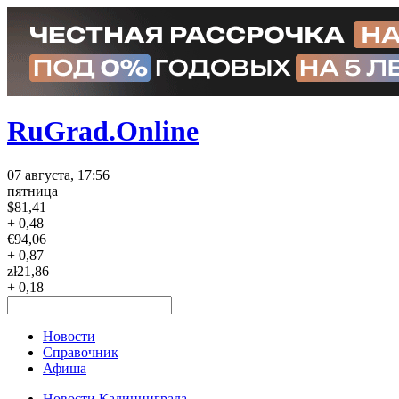
RuGrad.Online
07 августа, 17:56
пятница
$
81,41
+ 0,48
€
94,06
+ 0,87
zł
21,86
+ 0,18
Новости
Справочник
Афиша
Новости Калининграда