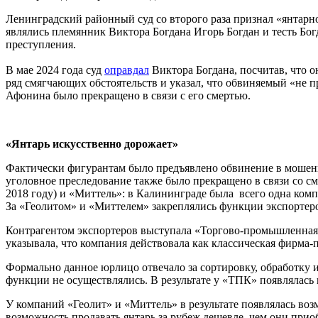
Ленинградский районный суд со второго раза признал «янтар
являлись племянник Виктора Богдана Игорь Богдан и тесть Бо
преступления.
В мае 2024 года суд
оправдал
Виктора Богдана, посчитав, что 
ряд смягчающих обстоятельств и указал, что обвиняемый «не п
Афонина было прекращено в связи с его смертью.
«Янтарь искусственно дорожает»
Фактически фигурантам было предъявлено обвинение в мошен
уголовное преследование также было прекращено в связи со с
2018 году) и «Миттель»: в Калининграде была всего одна комп
За «Геолитом» и «Миттелем» закреплялись функции экспортер
Контрагентом экспортеров выступала «Торгово-промышленная к
указывала, что компания действовала как классическая фирма-
Формально данное юрлицо отвечало за сортировку, обработку и 
функции не осуществлялись. В результате у «ТПК» появлялась
У компаний «Геолит» и «Миттель» в результате появлялась во
возможность продавать янтарь за рубеж дешевле, чем они при