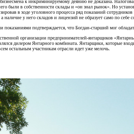
ь бизнесмена к инкриминируемому деянию не доказана. Налоговая
него были в собственности склады и «он знал рынок». Но устано
ировав в ходе уголовного процесса ряд показаний сотрудников 
 наличие у него складов и лицензий не образует само по себе с
и показаниями подтверждается, что Богдан-старший мог облада
ественной организации предпринимателей-янтарщиков «Янтарн
влялся дилером Янтарного комбината. Янтарщики, которые вход
сем остальным участникам отрасли идет уже мелочь.