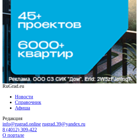
RuGrad.eu
Новости
Справочник
Афиша
Редакция
info@rugrad.online
rugrad.39@yandex.ru
8 (4012) 309-422
О портале