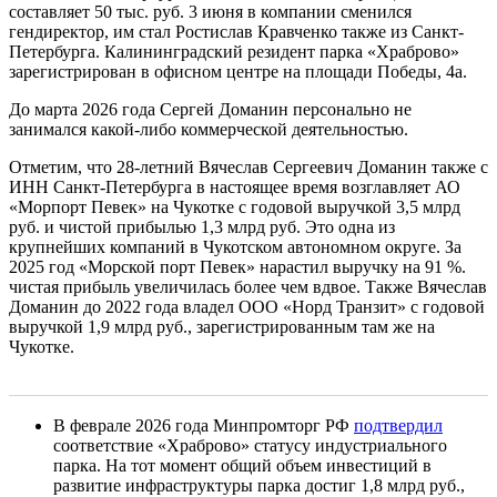
составляет 50 тыс. руб. 3 июня в компании сменился
гендиректор, им стал Ростислав Кравченко также из Санкт-
Петербурга. Калининградский резидент парка «Храброво»
зарегистрирован в офисном центре на площади Победы, 4а.
До марта 2026 года Сергей Доманин персонально не
занимался какой-либо коммерческой деятельностью.
Отметим, что 28-летний Вячеслав Сергеевич Доманин также с
ИНН Санкт-Петербурга в настоящее время возглавляет АО
«Морпорт Певек» на Чукотке с годовой выручкой 3,5 млрд
руб. и чистой прибылью 1,3 млрд руб. Это одна из
крупнейших компаний в Чукотском автономном округе. За
2025 год «Морской порт Певек» нарастил выручку на 91 %.
чистая прибыль увеличилась более чем вдвое. Также Вячеслав
Доманин до 2022 года владел ООО «Норд Транзит» с годовой
выручкой 1,9 млрд руб., зарегистрированным там же на
Чукотке.
В феврале 2026 года Минпромторг РФ
подтвердил
соответствие «Храброво» статусу индустриального
парка. На тот момент общий объем инвестиций в
развитие инфраструктуры парка достиг 1,8 млрд руб.,