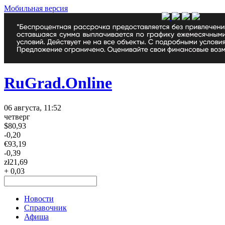
Мобильная версия
RuGrad.Online
06 августа, 11:52
четверг
$
80,93
-0,20
€
93,19
-0,39
zł
21,69
+ 0,03
Новости
Справочник
Афиша