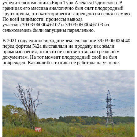
учредителя компании «Евро Тур» Алексея Рядинского. В
границах его массива аналогично был снят плодородный
грунт почвы, что категорически запрещено на сельхозземлях.
По всей видимости, процессы вывода
участков 39:03:060004:6102 и 39:03:060004:6103 из
сельхозземель были запущены параллельно.
В 2021 году единое исходное землевладение 39:03:060004:40
перед фортом №2а выставляли на продажу как земли
промназначения, хотя это не соответствовало реальным
документам. На тот момент плодородный слой не был
поврежден. Какая-либо техника не работала на участке.