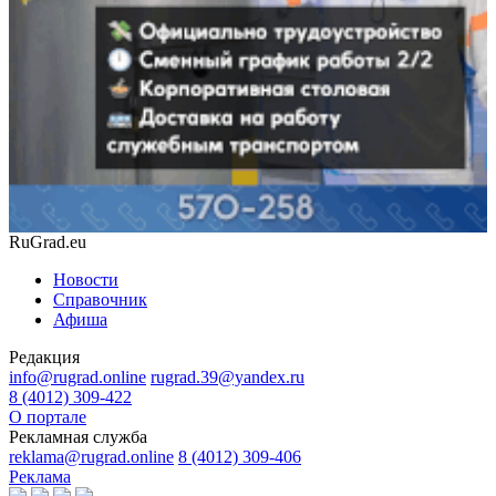
RuGrad.eu
Новости
Справочник
Афиша
Редакция
info@rugrad.online
rugrad.39@yandex.ru
8 (4012) 309-422
О портале
Рекламная служба
reklama@rugrad.online
8 (4012) 309-406
Реклама