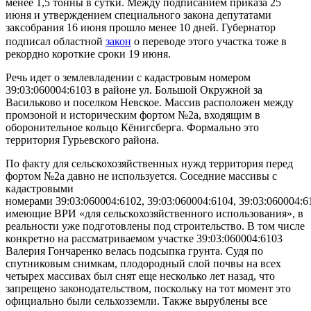
менее 1,5 тонны в сутки. Между подписанием приказа 25
июня и утверждением специального закона депутатами
заксобрания 16 июня прошло менее 10 дней. Губернатор
подписал областной
закон
о переводе этого участка тоже в
рекордно короткие сроки 19 июня.
Речь идет о землевладении с кадастровым номером
39:03:060004:6103 в районе ул. Большой Окружной за
Васильково и поселком Невское. Массив расположен между
промзоной и историческим фортом №2а, входящим в
оборонительное кольцо Кёнигсберга. Формально это
территория Гурьевского района.
По факту для сельскохозяйственных нужд территория перед
фортом №2а давно не используется. Соседние массивы с
кадастровыми
номерами 39:03:060004:6102, 39:03:060004:6104, 39:03:060004:6
имеющие ВРИ «для сельскохозяйственного использования», в
реальности уже подготовлены под строительство. В том числе
конкретно на рассматриваемом участке 39:03:060004:6103
Валерия Гончаренко велась подсыпка грунта. Судя по
спутниковым снимкам, плодородный слой почвы на всех
четырех массивах был снят еще несколько лет назад, что
запрещено законодательством, поскольку на тот момент это
официально были сельхозземли. Также вырублены все