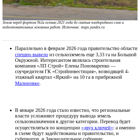
Земля
перед фортом №2а осенью 2021 года до снятия плодородного слоя и
подготовительных земляных работ. Источник: maps.yandex.ru
Параллельно в феврале 2026 года правительство области
спешно вывело
из сельхозземель еще 3,33 га на Большой
Окружной. Интересантом являлась строительная
компания «ЛП Строй» Елены Пономаренко —
соучредителя ГК «Стройинвестиция», возводящей 4-
этажный квартал «Яркий» на 10 га в прибрежной
Малиновке
.
В январе 2026 года стало известно, что региональные
власти усложняют процедуру вывода земель
сельхозназначения в другие категории. Перевод будет
осуществляться по концепции
«двух ключей»
: а именно
в схеме будут задействованы и правительство, и
губернатор, и Законодательное собрание