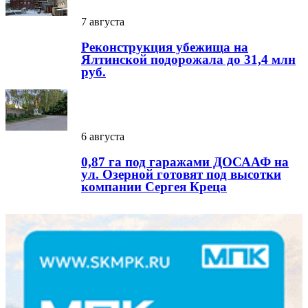
7 августа
Реконструкция убежища на
Ялтинской подорожала до 31,4 млн
руб.
6 августа
0,87 га под гаражами ДОСААФ на
ул. Озерной готовят под высотки
компании Сергея Креца