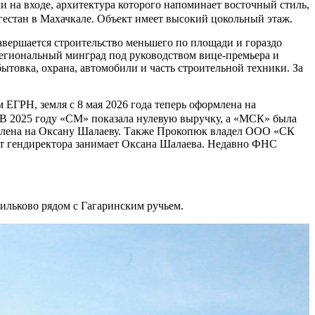
 на входе, архитектура которого напоминает восточный стиль,
естан в Махачкале. Объект имеет высокий цокольный этаж.
завершается строительство меньшего по площади и гораздо
 региональный минград под руководством вице-премьера и
товка, охрана, автомобили и часть строительной техники. За
 ЕГРН, земля с 8 мая 2026 года теперь оформлена на
В 2025 году «СМ» показала нулевую выручку, а «МСК» была
рмлена на Оксану Шалаеву. Также Прокопюк владел ООО «СК
ст гендиректора занимает Оксана Шалаева. Недавно ФНС
ильково рядом с Гагаринским ручьем.