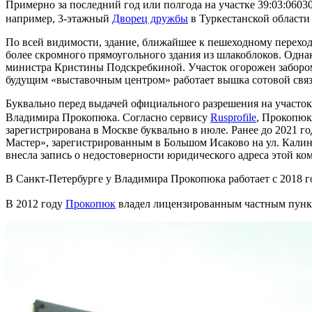
Примерно за последний год или полгода на участке 39:03:060
например, 3-этажный
Дворец дружбы
в Туркестанской области
По всей видимости, здание, ближайшее к пешеходному переходу
более скромного прямоугольного здания из шлакоблоков. Одна
министра Кристины Подскребкиной. Участок огорожен забором в
будущим «выставочным центром» работает вышка сотовой связ
Буквально перед выдачей официального разрешения на участок 
Владимира Прокопюка. Согласно сервису
Rusprofile
, Прокопюк
зарегистрирована в Москве буквально в июле. Ранее до 2021
Мастер», зарегистрированным в Большом Исаково на ул. Кали
внесла запись о недостоверности юридического адреса этой ко
В Санкт-Петербурге у Владимира Прокопюка работает с 2018 
В 2012 году
Прокопюк
владел лицензированным частным пункт