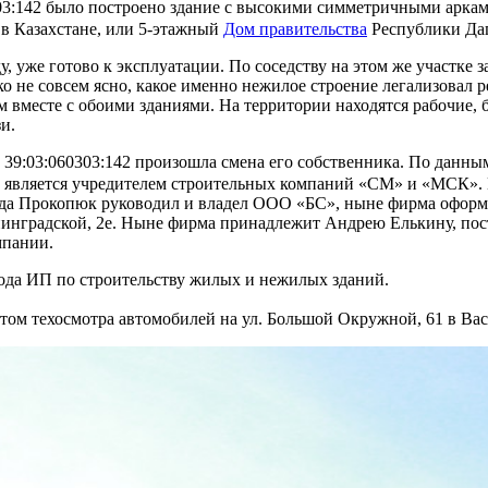
303:142 было построено здание с высокими симметричными арками
 в Казахстане, или 5-этажный
Дом правительства
Республики Даг
, уже готово к эксплуатации. По соседству на этом же участке 
ко не совсем ясно, какое именно нежилое строение легализовал
месте с обоими зданиями. На территории находятся рабочие, бы
и.
39:03:060303:142 произошла смена его собственника. По данным
 является учредителем строительных компаний «СМ» и «МСК». 
 года Прокопюк руководил и владел ООО «БС», ныне фирма офо
нинградской, 2е. Ныне фирма принадлежит Андрею Елькину, по
мпании.
года ИП по строительству жилых и нежилых зданий.
ом техосмотра автомобилей на ул. Большой Окружной, 61 в Вас