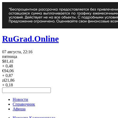
RuGrad.Online
07 августа, 22:16
пятница
$
81,41
+ 0,48
€
94,06
+ 0,87
zł
21,86
+ 0,18
Новости
Справочник
Афиша
Новости Калининграда