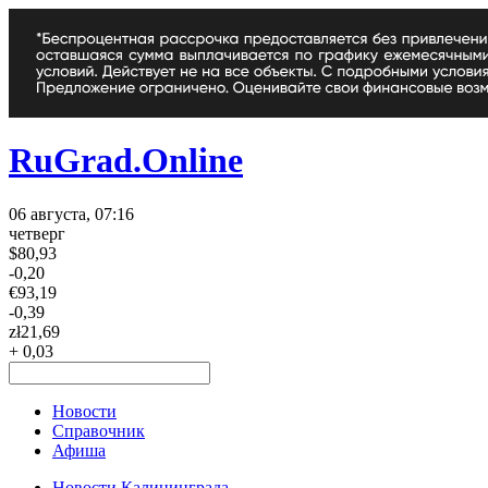
RuGrad.Online
06 августа, 07:16
четверг
$
80,93
-0,20
€
93,19
-0,39
zł
21,69
+ 0,03
Новости
Справочник
Афиша
Новости Калининграда