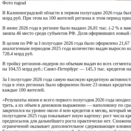
Фото rugrad
В Калининградской области в первом полугодии 2026 года был
млрд руб. При этом на 100 жителей региона в этом период пр
В июне 2026 года в регионе было выдано 26,81 тыс. (-2 % к ма
заняла 46 место среди субъектов РФ. Доля оформивших новый к
В целом по РФ за I полугодие 2026 года было оформлено 21,67
аналогичным периодом 2025 года количество выдач выросло на 2
728,4 млрд руб.
В тройку регионов-лидеров по объемам выдач во всех сегмента
на 104,55 млрд руб.; Санкт-Петербург — 145,3 тыс. кредитов на
За I полугодие 2026 года самую высокую кредитную активност
года в этих регионах было оформлено более 23 новых кредитов
каждые 100 жителей.
«Результаты июня и всего первого полугодия 2026 года неодн
треть, а их объем в денежном выражении — наполовину по сра
закрепился на уровне около 4 млн кредитов в месяц, который м
полугодием 2025 года показывает иную картину: рост числа кр
предпосылок для дальнейшего роста практически нет. Снижени
ограничений оказывает дополнительное сдерживающее влияние.