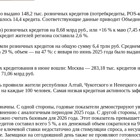
о выдано 148,2 тыс. розничных кредитов (потребкредиты, POS-к
ишлось 14,4 кредита. Соответствующие данные приводит Объеди
ю) розничных кредитов на 8,68 млрд руб., или +16 % к маю (7,45
редит жителей региона составила 2,6 %.
 млн розничных кредитов на общую сумму 6,4 трлн руб. Среднем
9 %, объем — на 47 %: с января по июнь 2025 года было выдано 
х кредитования в июне вошли: Москва — 283,18 тыс. кредитов на
 71,06 млрд руб.
ь проявили жители республики Алтай, Чукотского и Ненецкого а
 на каждые 100 человек. Самая низкая кредитная активность за
означны. С одной стороны, годовые показатели демонстрируют у
внению с аналогичным периодом 2025 года. С другой стороны, 
ожно считать базовым для 2026 года. Этот показатель превышает
едитов составил всего 5 %, а их денежный объем сократился на
е ключевой ставки недостаточно для стимуляции спроса, а нес
 Заемщики на сегодняшний день также не проявляют готовности