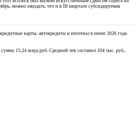
 этот всплеск был вызван искусственным сдвигом спроса на
рь, можно ожидать, что и в III квартале субсидируемая
кредитные карты, автокредиты и ипотека) в июне 2026 года
умму 15,24 млрд руб. Средний чек составил 204 тыс. руб.,