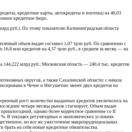
редиты, кредитные карты, автокредиты и ипотека) на 46,03
ненное кредитное бюро.
 млрд руб.). По этому показателю Калининградская область
есячный объем выдач составил 1,07 трлн руб. По сравнению с
16,8 млн кредитов на 4,37 трлн руб., в среднем за месяц — на
 144,222 млрд руб.; Московская область — 240,4 тыс. кредитов
втономных округов, а также Сахалинской области: с начала
фиксирована в Чечне и Ингушетии: менее двух кредитов на
веренный рост: количество выданных кредитов увеличилось на
последние четыре месяца рынок стагнирует. Объем выдач
 прошлогодний, однако более корректное сравнение со II
 9 %. В текущих регуляторных и экономических условиях
ущественное, но все же ужесточение макропруденциальных
 брать на себя новые кредитные обязательства.