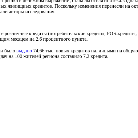
 рынка в денежном выражении, стала льготная ипотека. Однако
ых жилищных кредитов. Поскольку изменения перенесли на октяб
али авторы исследования.
се розничные кредиты (потребительские кредиты, POS-кредиты, 
щим месяцем на 2,6 процентного пункта.
ти было
выдано
74,66 тыс. новых кредитов наличными на общую с
ыдач на 100 жителей региона составило 7,2 кредита.