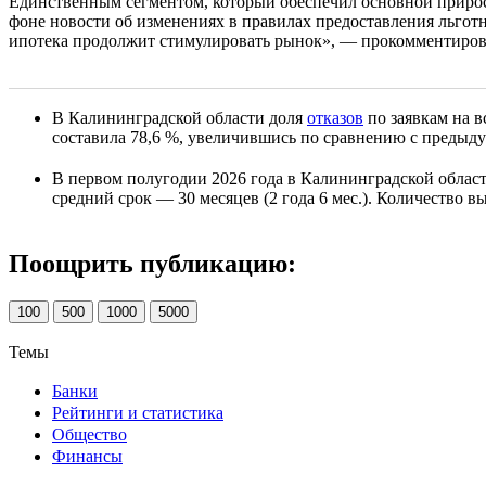
Единственным сегментом, который обеспечил основной прирост
фоне новости об изменениях в правилах предоставления льготн
ипотека продолжит стимулировать рынок», — прокомментиров
В Калининградской области доля
отказов
по заявкам на в
составила 78,6 %, увеличившись по сравнению с предыду
В первом полугодии 2026 года в Калининградской облас
средний срок — 30 месяцев (2 года 6 мес.). Количество в
Поощрить публикацию:
100
500
1000
5000
Темы
Банки
Рейтинги и статистика
Общество
Финансы