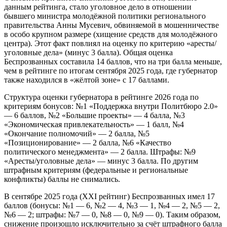
данным рейтинга, стало уголовное дело в отношении
бывшего министра молодёжной политики регионального
правительства Анны Мусевич, обвиняемой в мошенничестве
в особо крупном размере (хищение средств для молодёжного
центра). Этот факт повлиял на оценку по критерию «аресты/
уголовные дела» (минус 3 балла). Общая оценка
Беспрозванных составила 14 баллов, что на три балла меньше,
чем в рейтинге по итогам сентября 2025 года, где губернатор
также находился в «жёлтой зоне» с 17 баллами.
Структура оценки губернатора в рейтинге 2026 года по
критериям бонусов: №1 «Поддержка внутри Политбюро 2.0»
— 6 баллов, №2 «Большие проекты» — 4 балла, №3
«Экономическая привлекательность» — 1 балл, №4
«Окончание полномочий» — 2 балла, №5
«Позиционирование» — 2 балла, №6 «Качество
политического менеджмента» — 2 балла. Штрафы: №9
«Аресты/уголовные дела» — минус 3 балла. По другим
штрафным критериям (федеральные и региональные
конфликты) баллы не снимались.
В сентябре 2025 года (XXI рейтинг) Беспрозванных имел 17
баллов (бонусы: №1 — 6, №2 — 4, №3 — 1, №4 — 2, №5 — 2,
№6 — 2; штрафы: №7 — 0, №8 — 0, №9 — 0). Таким образом,
снижение произошло исключительно за счёт штрафного балла