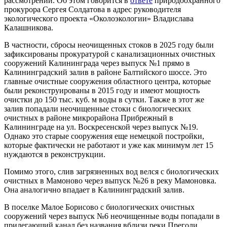
рассмотрении. Об этом говорится в
ответе
природоохранного
прокурора Сергея Солдатова в адрес руководителя
экологического проекта «Околоэкологии» Владислава
Калашникова.
В частности, сбросы неочищенных стоков в 2025 году были
зафиксированы прокуратурой с канализационных очистных
сооружений Калининграда через выпуск №1 прямо в
Калининградский залив в районе Балтийского шоссе. Это
главные очистные сооружения областного центра, которые
были реконструированы в 2015 году и имеют мощность
очистки до 150 тыс. куб. м воды в сутки. Также в этот же
залив попадали неочищенные стоки с биологических
очистных в районе микрорайона Прибрежный в
Калининграде на ул. Воскресенской через выпуск №19.
Однако это старые сооружения еще немецкой постройки,
которые фактически не работают и уже как минимум лет 15
нуждаются в реконструкции.
Помимо этого, слив загрязненных вод велся с биологических
очистных в Мамоново через выпуск №26 в реку Мамоновка.
Она аналогично впадает в Калининградский залив.
В поселке Малое Борисово с биологических очистных
сооружений через выпуск №6 неочищенные воды попадали в
прилегающий канал без названия вблизи реки Преголи.