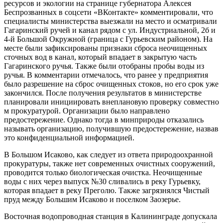
ресурсов и экологии на странице губернатора Алексея
Беспрозванных в соцсети «ВКонтакте» комментировали, что
специалисты министерства выезжали на место и осматривали
Гагаринский ручей и канал рядом с ул. Индустриальной, 2б и
4-й Большой Окружной (граница с Гурьевским районом). На
месте были зафиксированы признаки сброса неочищенных
сточных вод в канал, который впадает в закрытую часть
Гагаринского ручья. Также были отобраны пробы воды из
ручья. В комментарии отмечалось, что ранее у предприятия
было разрешение на сброс очищенных стоков, но его срок уже
закончился. После получения результатов в министерстве
планировали инициировать внеплановую проверку совместно
м прокуратурой. Организации было направлено
предостережение. Однако тогда в минприроды отказались
называть организацию, получившую предостережение, назвав
это конфиденциальной информацией.
В Большом Исаково, как следует из ответа природоохранной
прокуратуры, также нет современных очистных сооружений,
проводится только биологическая очистка. Неочищенные
воды с них через выпуск №30 сливались в реку Гурьевку,
которая впадает в реку Преголю. Также загрязнялся Чистый
пруд между Большим Исаково и поселком Заозерье.
Восточная водопроводная станция в Калининграде допускала