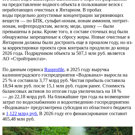
на предоставление водного объекта в пользование велся с
неработающих очистных в Янтарном. В пробах
воды предельно допустимые концентрации загрязняющих
веществ — по БПК, сульфат-ионам, ионам аммония, нитрит-
ионам, нефтепродуктам, железу, меди, цинку — были
превышены в разы. Кроме того, в составе сточных вод были
обнаружены запрещенные к сбросу жиры. Новые очистные в
Янтарном должны были достроить еще в прошлом году, но из-
за корректировки проекта срок контракта продлили до конца
2026 года. Подрядчиком объекта за 507,1 млн руб. является
АО «Стройтрансгаз».
По данным сервиса
Rusprofile
, в 2025 году выручка
калининградского госпредприятия «Водоканал» выросла на
25 % и составила 3,77 млрд руб. Чистая прибыль составила
18,94 млн руб. после 15,1 млн руб. годом ранее. Стоимость
балансовых активов по итогам года увеличилась на 18 %
— до 22,18 млрд руб. На ближайшие три года на возмещение
затрат по водоснабжению и водоотведению госпредприятию
«Водоканал» предусмотрена субсидия из областного бюджета
в
1,122 млрд руб.
В 2026 году его финансирование составит
465,48 млн руб.