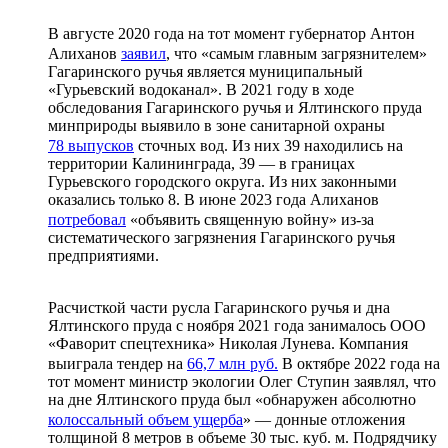
В августе 2020 года на тот момент губернатор Антон
Алиханов
заявил
, что «самым главным загрязнителем»
Гагаринского ручья является муниципальный
«Гурьевский водоканал». В 2021 году в ходе
обследования Гагаринского ручья и Ялтинского пруда
минприроды выявило в зоне санитарной охраны
78 выпусков
сточных вод. Из них 39 находились на
территории Калининграда, 39 — в границах
Гурьевского городского округа. Из них законными
оказались только 8. В июне 2023 года Алиханов
потребовал
«объявить священную войну» из-за
систематического загрязнения Гагаринского ручья
предприятиями.
Расчисткой части русла Гагаринского ручья и дна
Ялтинского пруда с ноября 2021 года занималось ООО
«Фаворит спецтехника» Николая Лунева. Компания
выиграла тендер на
66,7 млн руб.
В октябре 2022 года на
тот момент министр экологии Олег Ступин заявлял, что
на дне Ялтинского пруда был «обнаружен абсолютно
колоссальный объем ущерба
» — донные отложения
толщиной 8 метров в объеме 30 тыс. куб. м. Подрядчику