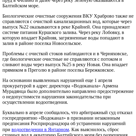
пруд в Филино и далее через реку Зеленую оказываются в
Балтийском море.
Биологические очистные сооружения ВКУ Храброво также не
справляются с очисткой канализационных вод, которые через
выпуск №22 оказываются в реке Крайней. Она принадлежит
системе питания Куршского залива. Через реку Лобовку, в
которую впадает Крайняя, загрязненные воды попадают в
залив в районе поселка Новосельское.
Проблемы с очисткой стоков наблюдаются и в Черняховске,
где биологические очистные не справляются с потоком и
сливают воды через выпуск №25 в реку Новая. Она впадает
прямиком в Преголю в районе поселка Бережковское.
На основании выявленных нарушений еще 1 апреля
прокуратурой в адрес директора «Водоканала» Армена
Мурадянца было дополнительно направлено предостережение
о недопустимости нарушения законодательства при
осуществлении водоотведения.
Буквально в апреле сообщалось, что арбитражный суд отказал
госпредприятию «Водоканал» в признании незаконным
предписания Росприроднадзора об устранении нарушений
при
водоотведении в Янтарном
. Как выяснилось, сброс
сточных вод в акваторию Балтийского моря без разрешения