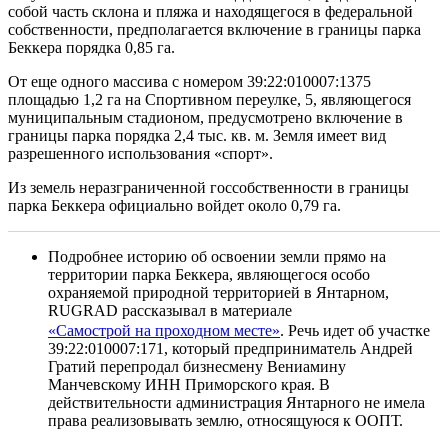
собой часть склона и пляжа и находящегося в федеральной
собственности, предполагается включение в границы парка
Беккера порядка 0,85 га.
От еще одного массива с номером 39:22:010007:1375
площадью 1,2 га на Спортивном переулке, 5, являющегося
муниципальным стадионом, предусмотрено включение в
границы парка порядка 2,4 тыс. кв. м. Земля имеет вид
разрешенного использования «спорт».
Из земель неразграниченной госсобственности в границы
парка Беккера официально войдет около 0,79 га.
Подробнее историю об освоении земли прямо на
территории парка Беккера, являющегося особо
охраняемой природной территорией в Янтарном,
RUGRAD рассказывал в материале
«Самострой на проходном месте»
. Речь идет об участке
39:22:010007:171, который предприниматель Андрей
Гратий перепродал бизнесмену Вениамину
Манчевскому ИНН Приморского края. В
действительности администрация Янтарного не имела
права реализовывать землю, относящуюся к ООПТ.