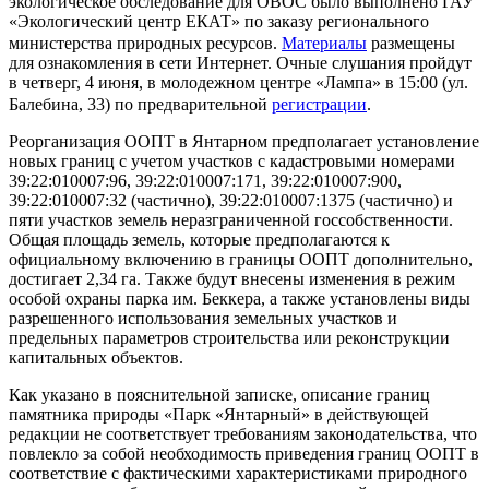
экологическое обследование для ОВОС было выполнено ГАУ
«Экологический центр ЕКАТ» по заказу регионального
министерства природных ресурсов.
Материалы
размещены
для ознакомления в сети Интернет. Очные слушания пройдут
в четверг, 4 июня, в молодежном центре «Лампа» в 15:00 (ул.
Балебина, 33) по предварительной
регистрации
.
Реорганизация ООПТ в Янтарном предполагает установление
новых границ с учетом участков с кадастровыми номерами
39:22:010007:96, 39:22:010007:171, 39:22:010007:900,
39:22:010007:32 (частично), 39:22:010007:1375 (частично) и
пяти участков земель неразграниченной госсобственности.
Общая площадь земель, которые предполагаются к
официальному включению в границы ООПТ дополнительно,
достигает 2,34 га. Также будут внесены изменения в режим
особой охраны парка им. Беккера, а также установлены виды
разрешенного использования земельных участков и
предельных параметров строительства или реконструкции
капитальных объектов.
Как указано в пояснительной записке, описание границ
памятника природы «Парк «Янтарный» в действующей
редакции не соответствует требованиям законодательства, что
повлекло за собой необходимость приведения границ ООПТ в
соответствие с фактическими характеристиками природного