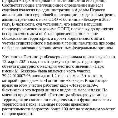
природы «Парк Янтарный» в части описания его границ.
Соответствующее апелляционное определение вынесла
судебная коллегия по административным делам Первого
апелляционного суда общей юрисдикции в ходе рассмотрения
административного иска ООО «Гостиница «Беккер» в 2025
году. В частности, суд установил, что власти нарушили
процедуру изменения режима ООПТ, поскольку до принятия
оспариваемого акта не было проведено комплексное
обследование территории, а проект нормативного акта с
учетом существенного изменения границ памятника природы
не был согласован с уполномоченным федеральным органом.
Компания «Гостиница «Беккер» оспаривала приказ службы от
12 марта 2021 года, по которому в границы территории
объекта культурного наследия местного значения «Парк
имени М. Беккера» была включена часть участка
39:22:010007:96 площадью 1,2 тыс. кв. м из 3 тыс. кв. м,
который принадлежит «Гостинице «Беккер». В настоящее
время на этом участке работает кафе «Ловеранда39».
Фактически это первая линия с видом на море и пляж. По
мнению представителей «Гостиницы «Беккер», указанная
территория не связана ни исторически, ни функционально с
территорией парка, а ценные породы древесной
растительности возрастом более 100 лет на земельном участке
не произрастают.