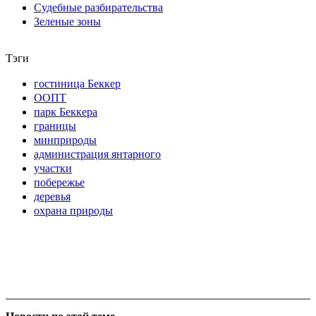
Судебные разбирательства
Зеленые зоны
Тэги
гостиница Беккер
ООПТ
парк Беккера
границы
минприроды
администрация янтарного
участки
побережье
деревья
охрана природы