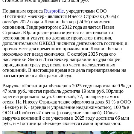
стоимость земли превышает 12,3 млн руб.
По данным сервиса
Rusprofile
, учредителями ООО
«Гостиница «Беккер» являются Инесса Стрижак (76 %) с
октября 2022 года и Людвиг Беккер (24 %) с момента
основания. Гендиректором с 2012 года является Павел
Стрижак. Юрлицо специализируется на деятельности
ресторанов и услуги по доставке продуктов питания,
дополнительным ОКВЭД числится деятельность гостиниц и
прочих мест для временного проживания. Людвиг Беккер
несколько лет назад скончался. С октября 2025 года его
наследники Якоб и Лиза Беккер направили в суды общей
юрисдикции сразу ряд исков по части наследственных
отношений. В настоящее время все дела перенаправлены на
рассмотрение в арбитражный суд.
Выручка «Гостиницы «Беккер» в 2025 году выросла на 9 % до
47 млн руб., чистая прибыль достигла 19 млн руб. Юрлицо
зарегистрировано на ул. Советской, 72, по адресу самого
отеля. На Инессу Стрижак также оформлена доля 51 % в ООО
«Беккер и К» (аренда и управление недвижимостью), 100 % в
ООО «Пройссен-Инвест» (разведение лошадей). Общая
выручка компаний с ее участием в 2025 году достигла 66 млн
руб., и «Гостиница «Беккер» является самой прибыльной.