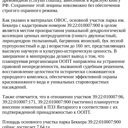
древовидной (Corylus colurna), занесенной в Красную книгу
РФ. Сохранение этой лещины невозможно без обеспечения
строгого охранного режима.
Как указано в материалах ОВОС, основной участок парка им.
Беккера с кадастровым номером 39:22:010007:900 в целом
является местом произрастания уникальной дендрологической
коллекции ценных интродуцентов (гинкго двулопастный,
лириодендрон тюльпанный, багрянник японский, бук лесной
пурпуролистный и др.) возрастом до 160 лет, представляющих
высокую научную и культурно-историческую ценность. В
завершение в минприроды делают вывод о том, что
планируемая реорганизация ООПТ направлена на устранение
правовой неопределенности, вызванной судебным решением,
восстановление целостности исторически сложившегося
природного комплекса, обеспечение эффективной охраны
краснокнижного вида и уникальных старовозрастных
насаждений.
Также отмечается, что в отношении участков 39:22:010007:96,
39:22:010007:171, 39:22:010007:900 (частично) планируется
внесение изменений в ПЗЗ Янтарного в соответствии с их
подтвержденной принадлежностью к ООПТ.
Площадь основного участка парка Беккера 39:22:010007:900
сейчас достигает 7,64 га.