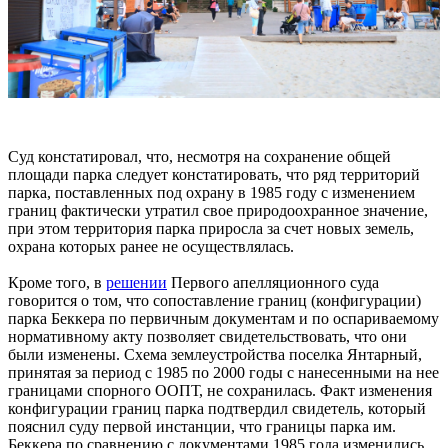
Суд констатировал, что, несмотря на сохранение общей
площади парка следует констатировать, что ряд территорий
парка, поставленных под охрану в 1985 году с изменением
границ фактически утратил свое природоохранное значение,
при этом территория парка приросла за счет новых земель,
охрана которых ранее не осуществлялась.
Кроме того, в
решении
Первого апелляционного суда
говорится о том, что сопоставление границ (конфигурации)
парка Беккера по первичным документам и по оспариваемому
нормативному акту позволяет свидетельствовать, что они
были изменены. Схема землеустройства поселка Янтарный,
принятая за период с 1985 по 2000 годы с нанесенными на нее
границами спорного ООПТ, не сохранилась. Факт изменения
конфигурации границ парка подтвердил свидетель, который
пояснил суду первой инстанции, что границы парка им.
Беккера по сравнению с документами 1985 года изменились.