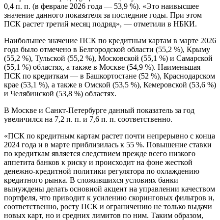
0,4 п. п. (в феврале 2026 года — 53,9 %). «Это наивысшее
значение данного показателя за последние годы. При этом
ПСК растет третий месяц подряд», — отметили в НБКИ.
Наибольшее значение ПСК по кредитным картам в марте 2026
года было отмечено в Белгородской области (55,2 %), Крыму
(55,2 %), Тульской (55,2 %), Московской (55,1 %) и Самарской
(55,1 %) областях, а также в Москве (54,9 %). Наименьшая
ПСК по кредиткам — в Башкортостане (52 %), Краснодарском
крае (53,1 %), а также в Омской (53,5 %), Кемеровской (53,6 %)
и Челябинской (53,8 %) областях.
В Москве и Санкт-Петербурге данный показатель за год
увеличился на 7,2 п. п. и 7,6 п. п. соответственно.
«ПСК по кредитным картам растет почти непрерывно с конца
2024 года и в марте приблизилась к 55 %. Повышение ставки
по кредиткам является следствием прежде всего низкого
аппетита банков к риску и происходит на фоне жесткой
денежно-кредитной политики регулятора по охлаждению
кредитного рынка. В сложившихся условиях банки
вынуждены делать основной акцент на управлении качеством
портфеля, что приводит к усилению скоринговых фильтров и,
соответственно, росту ПСК и ограничению не только выдачи
новых карт, но и средних лимитов по ним. Таким образом,