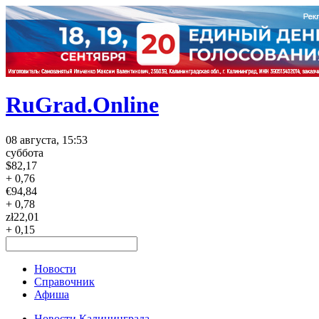
RuGrad.Online
08 августа, 15:53
суббота
$
82,17
+ 0,76
€
94,84
+ 0,78
zł
22,01
+ 0,15
Новости
Справочник
Афиша
Новости Калининграда