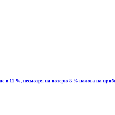
вне в 11 %, несмотря на потерю 8 % налога на при