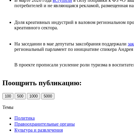
В марте 2026 года
вступили
в силу поправки к ФЗ «О защ
потребителей и не являющаяся рекламой, размещенная на
Доля креативных индустрий в валовом региональном пр
креативного сектора.
На заседании в мае депутаты заксобрания поддержали
за
региональный парламент по инициативе спикера Андрея
В проекте прописали усиление роли туризма в воспитат
Поощрить публикацию:
100
500
1000
5000
Темы
Политика
Правоохранительные органы
Культура и развлечения