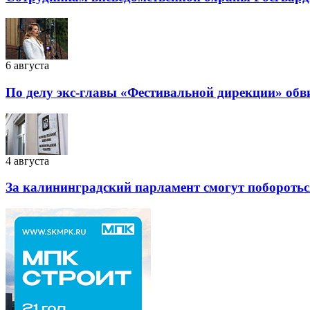
6 августа
По делу экс-главы «Фестивальной дирекции» обв
4 августа
За калининградский парламент смогут побороться