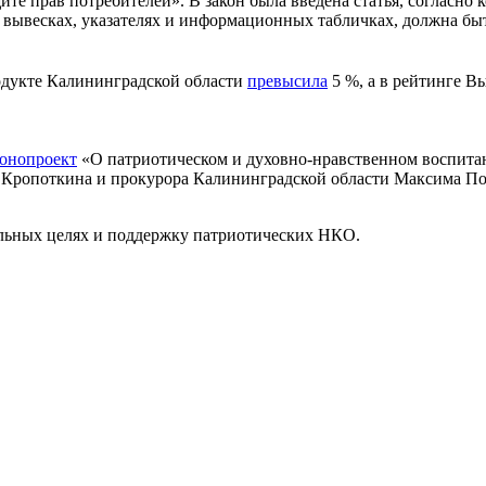
ите прав потребителей». В закон была введена статья, согласно
 вывесках, указателях и информационных табличках, должна быт
одукте Калининградской области
превысила
5 %, а в рейтинге В
конопроект
«О патриотическом и духовно-нравственном воспитан
 Кропоткина и прокурора Калининградской области Максима По
ельных целях и поддержку патриотических НКО.