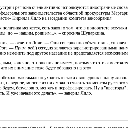
устрий региона очень активно используются иностранные слов
 федерального законодательства областной прокуратуры Маргар
сти» Кирилла Лило на заседании комитета заксобрания.
я политика меняется, есть закон о том, что в приоритете все-таки
лы, но — нашим, родным...», – спросила Шуваркина.
ения, — ответил Лило. — Они совершенно объективны, справедл
Port. —
Прим. ред.
) сегодня являются зарегистрированными наи
но изменить под другое название не представляется возможным
, «мы, конечно, отношения не имеем, потому что это самостоят
 что их внимание тоже будет обращено на это».
обиходе максимально уходить от таких вошедших в нашу жизнь 
ти, наверное, многие из них можно считать элементом русского я
 будем, безусловно, менять и перефразировать. Ну а "креаторы"
ять. И уже начали это делать», — заверил Лило.