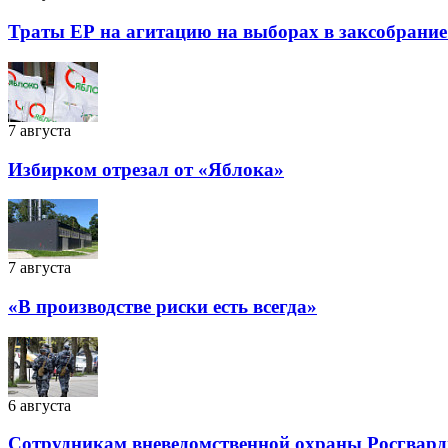
Траты ЕР на агитацию на выборах в заксобрание
7 августа
Избирком отрезал от «Яблока»
7 августа
«В производстве риски есть всегда»
6 августа
Сотрудникам вневедомственной охраны Росгварди