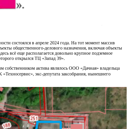
сти состоялся в апреле 2024 года. На тот момент массив
ъекты общественного-делового назначения, включая объекты
десь всё еще располагается довольно крупное подземное
оторого открылся ТЦ «Запад 39».
щим собственником актива являлось ООО «Дачная» владельца
К «Техносервис», экс-депутата заксобрания, нынешнего