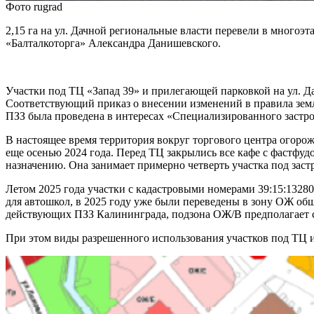
Фото rugrad
2,15 га на ул. Дачной региональные власти перевели в многоэ
«Балталкоторга» Александра Данишевского.
Участки под ТЦ «Запад 39» и прилегающей парковкой на ул. Д
Соответствующий приказ о внесении изменений в правила зем
ПЗЗ была проведена в интересах «Специализированного заст
В настоящее время территория вокруг торгового центра огорож
еще осенью 2024 года. Перед ТЦ закрылись все кафе с фастфу
назначению. Она занимает примерно четверть участка под заст
Летом 2025 года участки с кадастровыми номерами 39:15:13280
для автошкол, в 2025 году уже были переведены в зону ОЖ общ
действующих ПЗЗ Калининграда, подзона ОЖ/В предполагает ст
При этом виды разрешенного использования участков под ТЦ и