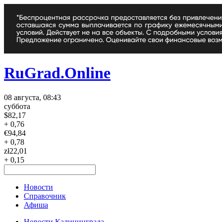
RuGrad.Online
08 августа, 08:43
суббота
$
82,17
+ 0,76
€
94,84
+ 0,78
zł
22,01
+ 0,15
Новости
Справочник
Афиша
Новости Калининграда