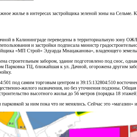
тажное жилье в интересах застройщика зеленой зоны на Сельме.
ачной в Калининграде переведены в территориальную зону ОЖ/В,
лепользования и застройки подписала министр градостроительн
ройщика «МП Строй» Эдуарда Мнацаканова», владеющего земел
ена строительным забором, здание подготовлено под снос, одна
дом Парковка ТЦ, ближайшая к ул. Дачной, огорожена другим за
ройку.
4:501 под самим торговым центром и 39:15:132804:510 восточне
ественно-жилого назначения, но без уточнения подзоны. Общая п
роительство высотного жилья до 56 метров (порядка 18 этажей)
 парковкой за ним пока что не менялись. Сейчас это «магазин»