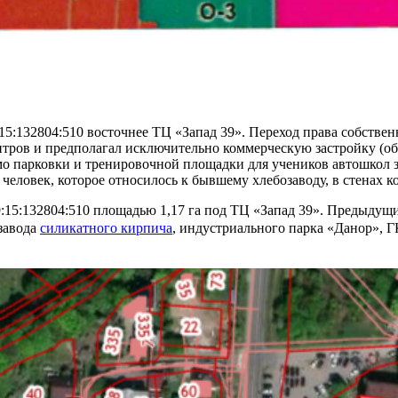
:132804:510 восточнее ТЦ «Запад 39». Переход права собственно
тров и предполагал исключительно коммерческую застройку (об
мо парковки и тренировочной площадки для учеников автошкол з
человек, которое относилось к бывшему хлебозаводу, в стенах к
9:15:132804:510 площадью 1,17 га под ТЦ «Запад 39». Предыду
 завода
силикатного кирпича
, индустриального парка «Данор», Г