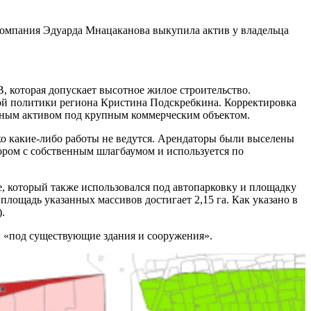
 Компания Эдуарда Мнацаканова выкупила актив у владельца
 которая допускает высотное жилое строительство.
ой политики региона Кристина Подскребкина. Корректировка
ьным активом под крупным коммерческим объектом.
ко какие-либо работы не ведутся. Арендаторы были выселены
бором с собственным шлагбаумом и используется по
е, который также использовался под автопарковку и площадку
лощадь указанных массивов достигает 2,15 га. Как указано в
.
 и «под существующие здания и сооружения».