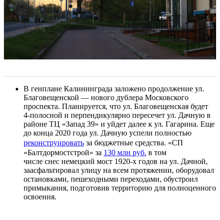
В генплане Калининграда заложено продолжение ул.
Благовещенской — нового дублера Московского
проспекта. Планируется, что ул. Благовещенская будет
4-полосной и перпендикулярно пересечет ул. Дачную в
районе ТЦ «Запад 39» и уйдет далее к ул. Гагарина. Еще
до конца 2020 года ул. Дачную успели полностью
реконструировать
за бюджетные средства. «СП
«Балтдормостстрой» за
130 м
лн руб.
в том
числе снес немецкий мост 1920-х годов на ул. Дачной,
заасфальтировал улицу на всем протяжении, оборудовал
остановками, пешеходными переходами, обустроил
примыкания, подготовив территорию для полноценного
освоения.