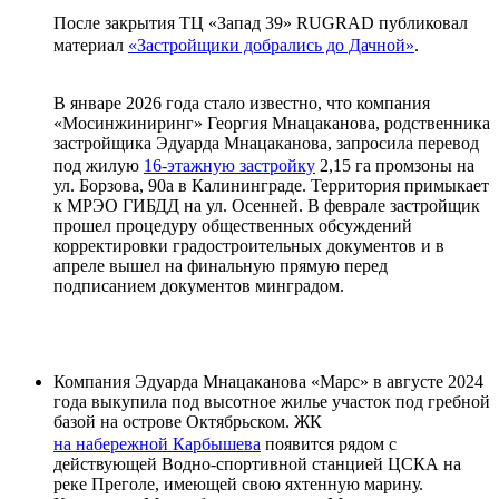
После закрытия ТЦ «Запад 39» RUGRAD публиковал
материал
«Застройщики добрались до Дачной»
.
В январе 2026 года стало известно, что компания
«Мосинжиниринг» Георгия Мнацаканова, родственника
застройщика Эдуарда Мнацаканова, запросила перевод
под жилую
16-этажную застройку
2,15 га промзоны на
ул. Борзова, 90а в Калининграде. Территория примыкает
к МРЭО ГИБДД на ул. Осенней. В феврале застройщик
прошел процедуру общественных обсуждений
корректировки градостроительных документов и в
апреле вышел на финальную прямую перед
подписанием документов минградом.
Компания Эдуарда Мнацаканова «Марс» в августе 2024
года выкупила под высотное жилье участок под гребной
базой на острове Октябрьском. ЖК
на набережной Карбышева
появится рядом с
действующей Водно-спортивной станцией ЦСКА на
реке Преголе, имеющей свою яхтенную марину.