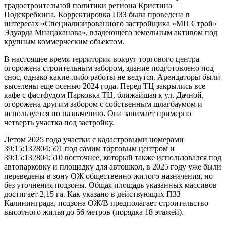
градостроительной политики региона Кристина
Подскребкина. Корректировка ПЗЗ была проведена в
интересах «Специализированного застройщика «МП Строй»
Эдуарда Мнацаканова», владеющего земельным активом под
крупным коммерческим объектом.
В настоящее время территория вокруг торгового центра
огорожена строительным забором, здание подготовлено под
снос, однако какие-либо работы не ведутся. Арендаторы были
выселены еще осенью 2024 года. Перед ТЦ закрылись все
кафе с фастфудом Парковка ТЦ, ближайшая к ул. Дачной,
огорожена другим забором с собственным шлагбаумом и
используется по назначению. Она занимает примерно
четверть участка под застройку.
Летом 2025 года участки с кадастровыми номерами
39:15:132804:501 под самим торговым центром и
39:15:132804:510 восточнее, который также использовался под
автопарковку и площадку для автошкол, в 2025 году уже были
переведены в зону ОЖ общественно-жилого назначения, но
без уточнения подзоны. Общая площадь указанных массивов
достигает 2,15 га. Как указано в действующих ПЗЗ
Калининграда, подзона ОЖ/В предполагает строительство
высотного жилья до 56 метров (порядка 18 этажей).