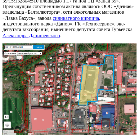
39:15:132804:510 площадью 1,17 га под ТЦ «Запад 39».
Предыдущим собственником актива являлось ООО «Дачная»
владельца «Балталкоторга», сети алкогольных магазинов
«Лавка Бахуса», завода
силикатного кирпича
,
индустриального парка «Данор», ГК «Техносервис», экс-
депутата заксобрания, нынешнего депутата совета Гурьевска
Александ
ра Данишевского
.