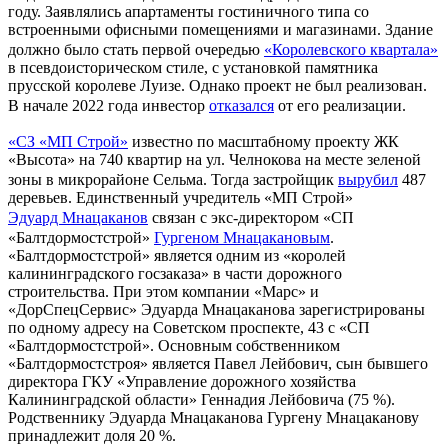
году. Заявлялись апартаменты гостиничного типа со
встроенными офисными помещениями и магазинами. Здание
должно было стать первой очередью
«Королевского квартала»
в псевдоисторическом стиле, с установкой памятника
прусской королеве Луизе. Однако проект не был реализован.
В начале 2022 года инвестор
отказался
от его реализации.
«СЗ «МП Строй»
известно по масштабному проекту ЖК
«Высота» на 740 квартир на ул. Челнокова на месте зеленой
зоны в микрорайоне Сельма. Тогда застройщик
вырубил
487
деревьев. Единственный учредитель «МП Строй»
Эдуард Мнацаканов
связан с экс-директором «СП
«Балтдормостстрой»
Гургеном Мнацакановым
.
«Балтдормостстрой» является одним из «королей
калининградского госзаказа» в части дорожного
строительства. При этом компании «Марс» и
«ДорСпецСервис» Эдуарда Мнацаканова зарегистрированы
по одному адресу на Советском проспекте, 43 с «СП
«Балтдормостстрой». Основным собственником
«Балтдормостстроя» является Павел Лейбович, сын бывшего
директора ГКУ «Управление дорожного хозяйства
Калининградской области» Геннадия Лейбовича (75 %).
Родственнику Эдуарда Мнацаканова Гургену Мнацаканову
принадлежит доля 20 %.