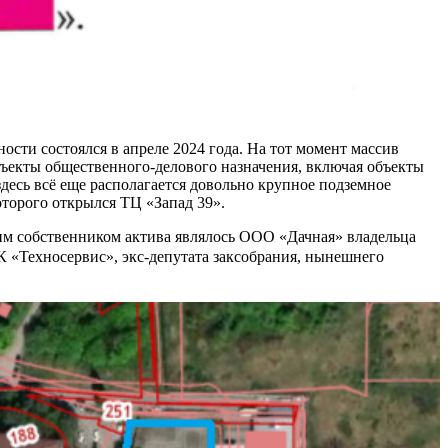
сти состоялся в апреле 2024 года. На тот момент массив
ъекты общественного-делового назначения, включая объекты
десь всё еще располагается довольно крупное подземное
оторого открылся ТЦ «Запад 39».
щим собственником актива являлось ООО «Дачная» владельца
К «Техносервис», экс-депутата заксобрания, нынешнего