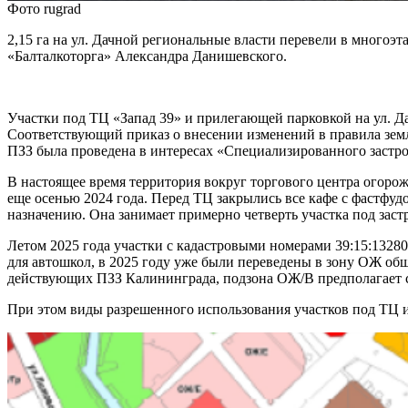
Фото rugrad
2,15 га на ул. Дачной региональные власти перевели в многоэ
«Балталкоторга» Александра Данишевского.
Участки под ТЦ «Запад 39» и прилегающей парковкой на ул. Д
Соответствующий приказ о внесении изменений в правила зем
ПЗЗ была проведена в интересах «Специализированного заст
В настоящее время территория вокруг торгового центра огорож
еще осенью 2024 года. Перед ТЦ закрылись все кафе с фастфу
назначению. Она занимает примерно четверть участка под заст
Летом 2025 года участки с кадастровыми номерами 39:15:13280
для автошкол, в 2025 году уже были переведены в зону ОЖ общ
действующих ПЗЗ Калининграда, подзона ОЖ/В предполагает ст
При этом виды разрешенного использования участков под ТЦ и