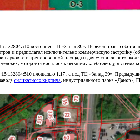
:132804:510 восточнее ТЦ «Запад 39». Переход права собственно
тров и предполагал исключительно коммерческую застройку (об
мо парковки и тренировочной площадки для учеников автошкол з
человек, которое относилось к бывшему хлебозаводу, в стенах к
9:15:132804:510 площадью 1,17 га под ТЦ «Запад 39». Предыду
 завода
силикатного кирпича
, индустриального парка «Данор», Г