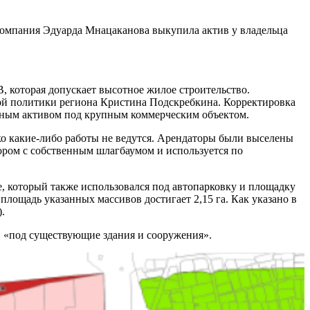
 Компания Эдуарда Мнацаканова выкупила актив у владельца
 которая допускает высотное жилое строительство.
ой политики региона Кристина Подскребкина. Корректировка
ьным активом под крупным коммерческим объектом.
ко какие-либо работы не ведутся. Арендаторы были выселены
бором с собственным шлагбаумом и используется по
е, который также использовался под автопарковку и площадку
лощадь указанных массивов достигает 2,15 га. Как указано в
.
 и «под существующие здания и сооружения».