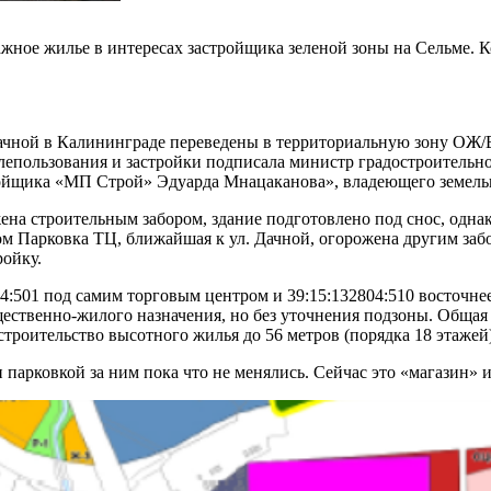
тажное жилье в интересах застройщика зеленой зоны на Сельме.
ачной в Калининграде переведены в территориальную зону ОЖ/В,
лепользования и застройки подписала министр градостроительн
ройщика «МП Строй» Эдуарда Мнацаканова», владеющего земел
ена строительным забором, здание подготовлено под снос, одна
дом Парковка ТЦ, ближайшая к ул. Дачной, огорожена другим за
ройку.
4:501 под самим торговым центром и 39:15:132804:510 восточне
ественно-жилого назначения, но без уточнения подзоны. Общая п
роительство высотного жилья до 56 метров (порядка 18 этажей)
 парковкой за ним пока что не менялись. Сейчас это «магазин»