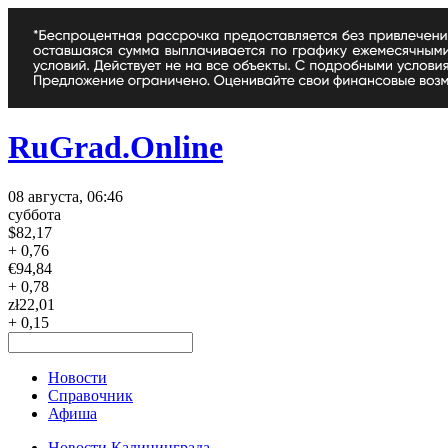
RuGrad.Online
08 августа, 06:46
суббота
$
82,17
+ 0,76
€
94,84
+ 0,78
zł
22,01
+ 0,15
Новости
Справочник
Афиша
Новости Калининграда