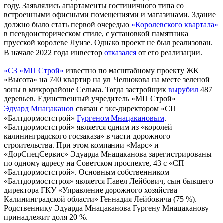
году. Заявлялись апартаменты гостиничного типа со
встроенными офисными помещениями и магазинами. Здание
должно было стать первой очередью
«Королевского квартала»
в псевдоисторическом стиле, с установкой памятника
прусской королеве Луизе. Однако проект не был реализован.
В начале 2022 года инвестор
отказался
от его реализации.
«СЗ «МП Строй»
известно по масштабному проекту ЖК
«Высота» на 740 квартир на ул. Челнокова на месте зеленой
зоны в микрорайоне Сельма. Тогда застройщик
вырубил
487
деревьев. Единственный учредитель «МП Строй»
Эдуард Мнацаканов
связан с экс-директором «СП
«Балтдормостстрой»
Гургеном Мнацакановым
.
«Балтдормостстрой» является одним из «королей
калининградского госзаказа» в части дорожного
строительства. При этом компании «Марс» и
«ДорСпецСервис» Эдуарда Мнацаканова зарегистрированы
по одному адресу на Советском проспекте, 43 с «СП
«Балтдормостстрой». Основным собственником
«Балтдормостстроя» является Павел Лейбович, сын бывшего
директора ГКУ «Управление дорожного хозяйства
Калининградской области» Геннадия Лейбовича (75 %).
Родственнику Эдуарда Мнацаканова Гургену Мнацаканову
принадлежит доля 20 %.