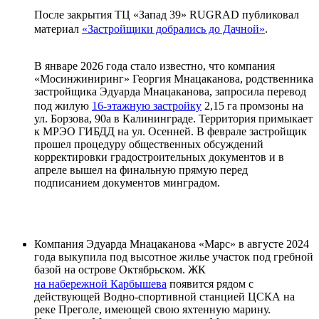
После закрытия ТЦ «Запад 39» RUGRAD публиковал
материал
«Застройщики добрались до Дачной»
.
В январе 2026 года стало известно, что компания
«Мосинжиниринг» Георгия Мнацаканова, родственника
застройщика Эдуарда Мнацаканова, запросила перевод
под жилую
16-этажную застройку
2,15 га промзоны на
ул. Борзова, 90а в Калининграде. Территория примыкает
к МРЭО ГИБДД на ул. Осенней. В феврале застройщик
прошел процедуру общественных обсуждений
корректировки градостроительных документов и в
апреле вышел на финальную прямую перед
подписанием документов минградом.
Компания Эдуарда Мнацаканова «Марс» в августе 2024
года выкупила под высотное жилье участок под гребной
базой на острове Октябрьском. ЖК
на набережной Карбышева
появится рядом с
действующей Водно-спортивной станцией ЦСКА на
реке Преголе, имеющей свою яхтенную марину.