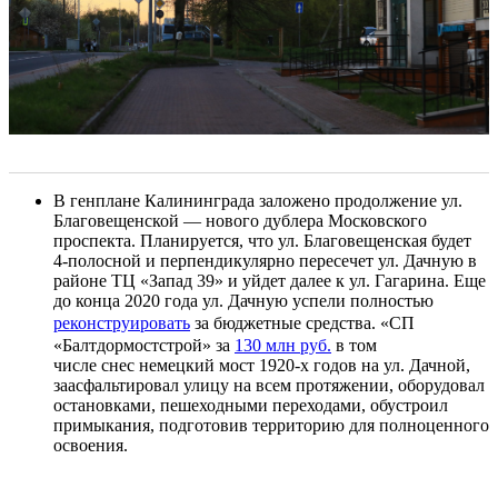
В генплане Калининграда заложено продолжение ул.
Благовещенской — нового дублера Московского
проспекта. Планируется, что ул. Благовещенская будет
4-полосной и перпендикулярно пересечет ул. Дачную в
районе ТЦ «Запад 39» и уйдет далее к ул. Гагарина. Еще
до конца 2020 года ул. Дачную успели полностью
реконструировать
за бюджетные средства. «СП
«Балтдормостстрой» за
130 м
лн руб.
в том
числе снес немецкий мост 1920-х годов на ул. Дачной,
заасфальтировал улицу на всем протяжении, оборудовал
остановками, пешеходными переходами, обустроил
примыкания, подготовив территорию для полноценного
освоения.