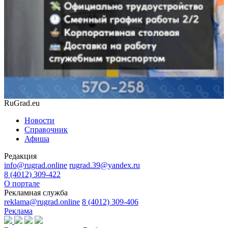
RuGrad.eu
Новости
Справочник
Афиша
Редакция
info@rugrad.online
rugrad.39@yandex.ru
8 (4012) 309-422
О портале
Рекламная служба
reklama@rugrad.online
8 (4012) 309-406
Реклама