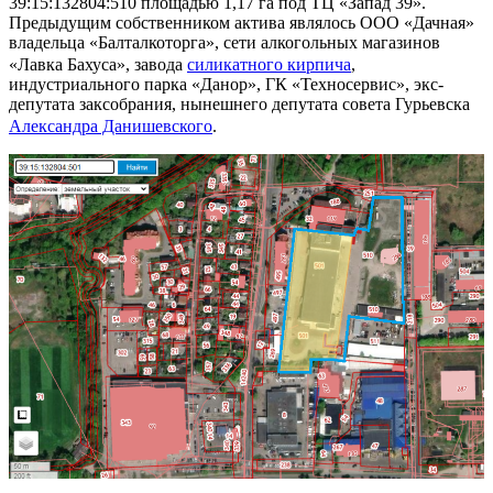
39:15:132804:510 площадью 1,17 га под ТЦ «Запад 39».
Предыдущим собственником актива являлось ООО «Дачная»
владельца «Балталкоторга», сети алкогольных магазинов
«Лавка Бахуса», завода
силикатного кирпича
,
индустриального парка «Данор», ГК «Техносервис», экс-
депутата заксобрания, нынешнего депутата совета Гурьевска
Александ
ра Данишевского
.