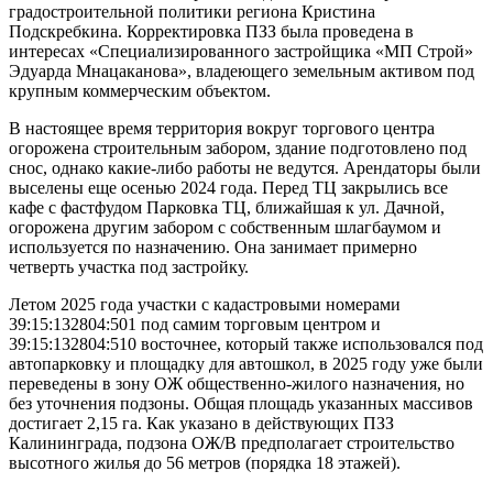
градостроительной политики региона Кристина
Подскребкина. Корректировка ПЗЗ была проведена в
интересах «Специализированного застройщика «МП Строй»
Эдуарда Мнацаканова», владеющего земельным активом под
крупным коммерческим объектом.
В настоящее время территория вокруг торгового центра
огорожена строительным забором, здание подготовлено под
снос, однако какие-либо работы не ведутся. Арендаторы были
выселены еще осенью 2024 года. Перед ТЦ закрылись все
кафе с фастфудом Парковка ТЦ, ближайшая к ул. Дачной,
огорожена другим забором с собственным шлагбаумом и
используется по назначению. Она занимает примерно
четверть участка под застройку.
Летом 2025 года участки с кадастровыми номерами
39:15:132804:501 под самим торговым центром и
39:15:132804:510 восточнее, который также использовался под
автопарковку и площадку для автошкол, в 2025 году уже были
переведены в зону ОЖ общественно-жилого назначения, но
без уточнения подзоны. Общая площадь указанных массивов
достигает 2,15 га. Как указано в действующих ПЗЗ
Калининграда, подзона ОЖ/В предполагает строительство
высотного жилья до 56 метров (порядка 18 этажей).