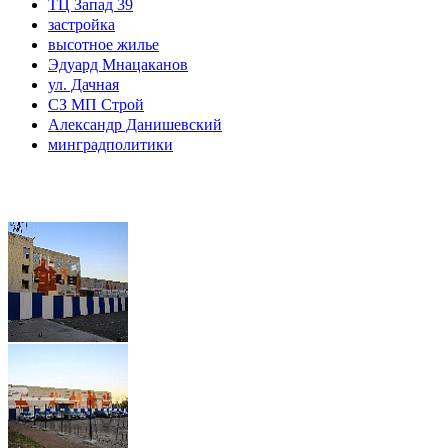
ТЦ Запад 39
застройка
высотное жилье
Эдуард Мнацаканов
ул. Дачная
СЗ МП Строй
Александр Данишевский
минградполитики