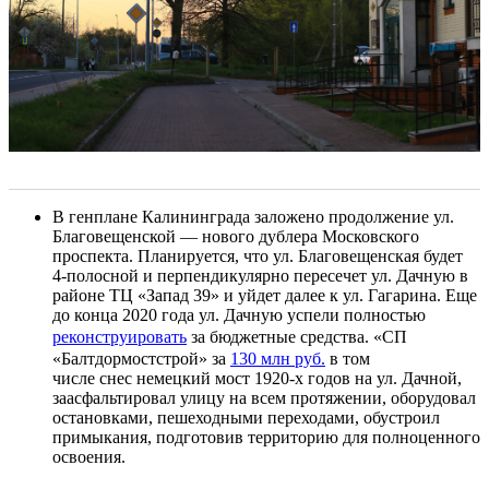
В генплане Калининграда заложено продолжение ул.
Благовещенской — нового дублера Московского
проспекта. Планируется, что ул. Благовещенская будет
4-полосной и перпендикулярно пересечет ул. Дачную в
районе ТЦ «Запад 39» и уйдет далее к ул. Гагарина. Еще
до конца 2020 года ул. Дачную успели полностью
реконструировать
за бюджетные средства. «СП
«Балтдормостстрой» за
130 м
лн руб.
в том
числе снес немецкий мост 1920-х годов на ул. Дачной,
заасфальтировал улицу на всем протяжении, оборудовал
остановками, пешеходными переходами, обустроил
примыкания, подготовив территорию для полноценного
освоения.