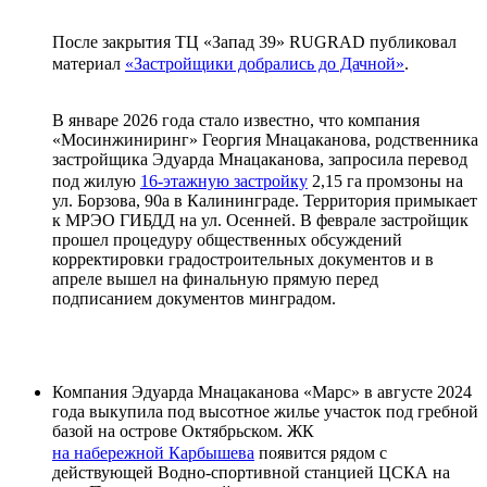
После закрытия ТЦ «Запад 39» RUGRAD публиковал
материал
«Застройщики добрались до Дачной»
.
В январе 2026 года стало известно, что компания
«Мосинжиниринг» Георгия Мнацаканова, родственника
застройщика Эдуарда Мнацаканова, запросила перевод
под жилую
16-этажную застройку
2,15 га промзоны на
ул. Борзова, 90а в Калининграде. Территория примыкает
к МРЭО ГИБДД на ул. Осенней. В феврале застройщик
прошел процедуру общественных обсуждений
корректировки градостроительных документов и в
апреле вышел на финальную прямую перед
подписанием документов минградом.
Компания Эдуарда Мнацаканова «Марс» в августе 2024
года выкупила под высотное жилье участок под гребной
базой на острове Октябрьском. ЖК
на набережной Карбышева
появится рядом с
действующей Водно-спортивной станцией ЦСКА на