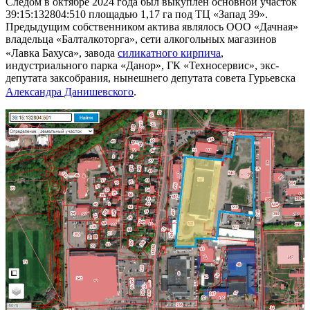
Следом в октябре 2024 года был выкуплен основной участок
39:15:132804:510 площадью 1,17 га под ТЦ «Запад 39».
Предыдущим собственником актива являлось ООО «Дачная»
владельца «Балталкоторга», сети алкогольных магазинов
«Лавка Бахуса», завода
силикатного кирпича
,
индустриального парка «Данор», ГК «Техносервис», экс-
депутата заксобрания, нынешнего депутата совета Гурьевска
Александ
ра Данишевского
.