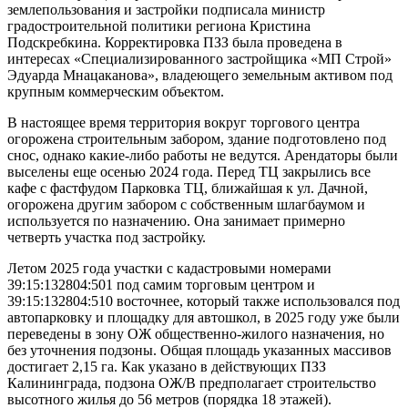
землепользования и застройки подписала министр
градостроительной политики региона Кристина
Подскребкина. Корректировка ПЗЗ была проведена в
интересах «Специализированного застройщика «МП Строй»
Эдуарда Мнацаканова», владеющего земельным активом под
крупным коммерческим объектом.
В настоящее время территория вокруг торгового центра
огорожена строительным забором, здание подготовлено под
снос, однако какие-либо работы не ведутся. Арендаторы были
выселены еще осенью 2024 года. Перед ТЦ закрылись все
кафе с фастфудом Парковка ТЦ, ближайшая к ул. Дачной,
огорожена другим забором с собственным шлагбаумом и
используется по назначению. Она занимает примерно
четверть участка под застройку.
Летом 2025 года участки с кадастровыми номерами
39:15:132804:501 под самим торговым центром и
39:15:132804:510 восточнее, который также использовался под
автопарковку и площадку для автошкол, в 2025 году уже были
переведены в зону ОЖ общественно-жилого назначения, но
без уточнения подзоны. Общая площадь указанных массивов
достигает 2,15 га. Как указано в действующих ПЗЗ
Калининграда, подзона ОЖ/В предполагает строительство
высотного жилья до 56 метров (порядка 18 этажей).