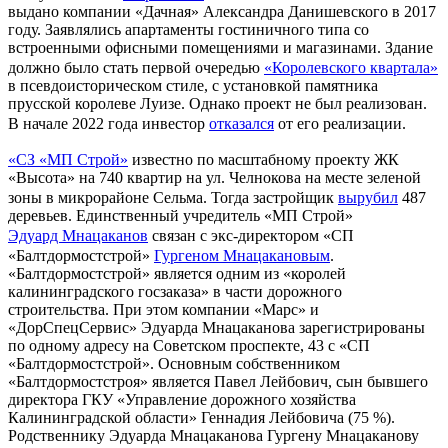
выдано компании «Дачная» Александра Данишевского в 2017
году. Заявлялись апартаменты гостиничного типа со
встроенными офисными помещениями и магазинами. Здание
должно было стать первой очередью
«Королевского квартала»
в псевдоисторическом стиле, с установкой памятника
прусской королеве Луизе. Однако проект не был реализован.
В начале 2022 года инвестор
отказался
от его реализации.
«СЗ «МП Строй»
известно по масштабному проекту ЖК
«Высота» на 740 квартир на ул. Челнокова на месте зеленой
зоны в микрорайоне Сельма. Тогда застройщик
вырубил
487
деревьев. Единственный учредитель «МП Строй»
Эдуард Мнацаканов
связан с экс-директором «СП
«Балтдормостстрой»
Гургеном Мнацакановым
.
«Балтдормостстрой» является одним из «королей
калининградского госзаказа» в части дорожного
строительства. При этом компании «Марс» и
«ДорСпецСервис» Эдуарда Мнацаканова зарегистрированы
по одному адресу на Советском проспекте, 43 с «СП
«Балтдормостстрой». Основным собственником
«Балтдормостстроя» является Павел Лейбович, сын бывшего
директора ГКУ «Управление дорожного хозяйства
Калининградской области» Геннадия Лейбовича (75 %).
Родственнику Эдуарда Мнацаканова Гургену Мнацаканову