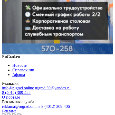
RuGrad.eu
Новости
Справочник
Афиша
Редакция
info@rugrad.online
rugrad.39@yandex.ru
8 (4012) 309-422
О портале
Рекламная служба
reklama@rugrad.online
8 (4012) 309-406
Реклама