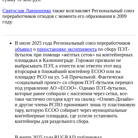
Святослав Лавриненко
также возглавляет Региональный союз
переработчиков отходов с момента его образования в 2009
году.
В июле 2025 года Региональный союз переработчиков
объявил
о
приостановке эксперимента
по сбору ПЭТ-
бутылок при помощи «жёлтых сеток» на контейнерных
площадках в Калининграде. Горожан призвали не
выбрасывать ПЭТ, а отнести или отвезти этот вид
вторсырья в ближайший контейнер ЕСОО или на
площадку РСО на ул. 5-й Причальной. Фактически
«социальный проект» со сбором ПЭТ-бутылок перешел
под управление АО «ЕСОО». Однако ПЭТ-бутылки,
которые ранее собирали с населения через сетки, все-
таки частично сегодня идут на свалку. «Олимп-Дизайн»
и другие члены РСПО принимают лишь ту пластиковую
тару, которую ЕСОО собирает через муниципальные
контейнерные площадки, где успели установить
контейнеры для раздельного сбора.
В марте 2025 года RUGRAD публиковал