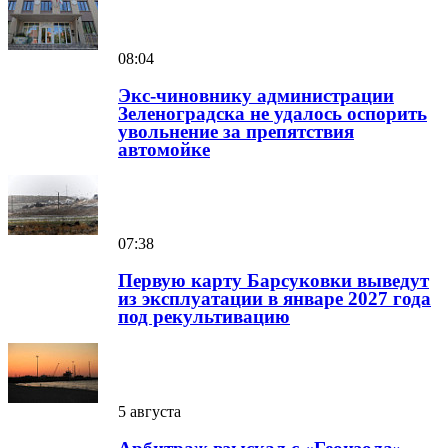
08:04
Экс-чиновнику администрации
Зеленоградска не удалось оспорить
увольнение за препятствия
автомойке
07:38
Первую карту Барсуковки выведут
из эксплуатации в январе 2027 года
под рекультивацию
5 августа