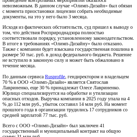
проведение контрольных мероприятий оказалось
невозможным. В данном случае «Олимп-Дизайн» был обязан
с момента приостановки лицензии собрать необходимые
документы, на это у него было 3 месяца.
Исходя из фактических обстоятельств, суд пришел к выводу о
том, что действия Росприроднадзора полностью
соответствовали порядку, установленному законодательством.
В итоге в требованиях «Олимп-Дизайну» было отказано.
Также с компании будет взыскана государственная пошлина в
размере 50 тыс. руб. в доход федерального бюджета. Решение
не вступило в законную силу и может быть обжаловано в
течение месяца.
По данным сервиса
Rusprofile
, гендиректором и владельцем
70 % в ООО «Олимп-Дизайн» является Святослав
Лавриненко, еще 30 % принадлежат Олесе Лавриненко.
Юрлицо специализируется на обработке и утилизации
опасных отходов. Выручка компании в 2025 году упала на 4
% до 112 млн руб., убыток составил 14 млн руб. На момент
прошлого года в организации трудились 17 сотрудников со
средней зарплатой 77 тыс. руб.
Всего с ООО «Олимп-Дизайн» был заключен 41
государственный и муниципальный контракт на общую
сумму 31 млн руб.