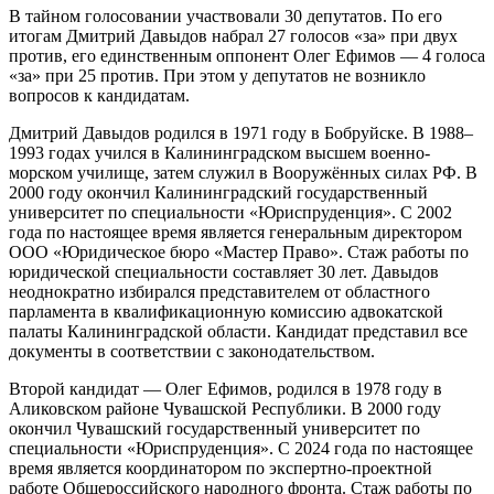
В тайном голосовании участвовали 30 депутатов. По его
итогам Дмитрий Давыдов набрал 27 голосов «за» при двух
против, его единственным оппонент Олег Ефимов — 4 голоса
«за» при 25 против. При этом у депутатов не возникло
вопросов к кандидатам.
Дмитрий Давыдов родился в 1971 году в Бобруйске. В 1988–
1993 годах учился в Калининградском высшем военно-
морском училище, затем служил в Вооружённых силах РФ. В
2000 году окончил Калининградский государственный
университет по специальности «Юриспруденция». С 2002
года по настоящее время является генеральным директором
ООО «Юридическое бюро «Мастер Право». Стаж работы по
юридической специальности составляет 30 лет. Давыдов
неоднократно избирался представителем от областного
парламента в квалификационную комиссию адвокатской
палаты Калининградской области. Кандидат представил все
документы в соответствии с законодательством.
Второй кандидат — Олег Ефимов, родился в 1978 году в
Аликовском районе Чувашской Республики. В 2000 году
окончил Чувашский государственный университет по
специальности «Юриспруденция». С 2024 года по настоящее
время является координатором по экспертно-проектной
работе Общероссийского народного фронта. Стаж работы по