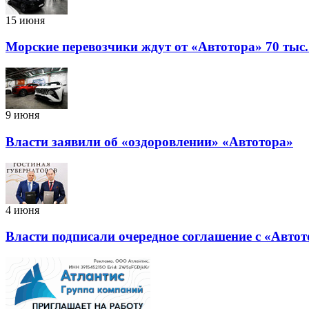
15 июня
Морские перевозчики ждут от «Автотора» 70 тыс
9 июня
Власти заявили об «оздоровлении» «Автотора»
4 июня
Власти подписали очередное соглашение с «Авто