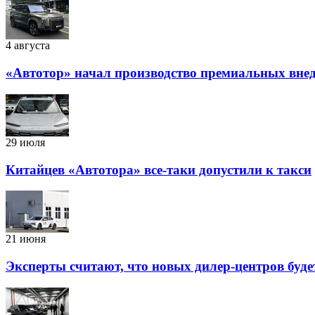
4 августа
«Автотор» начал производство премиальных внед
29 июля
Китайцев «Автотора» все-таки допустили к такси
21 июня
Эксперты считают, что новых дилер-центров буде