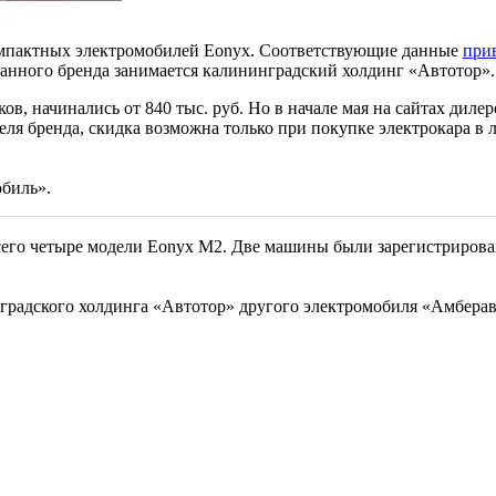
 компактных электромобилей Eonyx. Соответствующие данные
при
данного бренда занимается калининградский холдинг «Автотор».
ов, начинались от 840 тыс. руб. Но в начале мая на сайтах дил
ителя бренда, скидка возможна только при покупке электрокара в
обиль».
его четыре модели Eonyx M2. Две машины были зарегистрирован
радского холдинга «Автотор» другого электромобиля «Амберавт