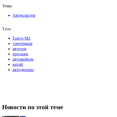
Темы
Автокластер
Тэги
Eonyx M2
электрокар
автотор
продажи
автомобиль
китай
автодилеры
Новости по этой теме