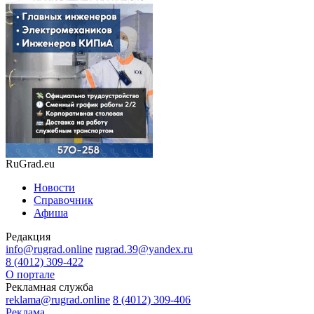
RuGrad.eu
Новости
Справочник
Афиша
Редакция
info@rugrad.online
rugrad.39@yandex.ru
8 (4012) 309-422
О портале
Рекламная служба
reklama@rugrad.online
8 (4012) 309-406
Реклама