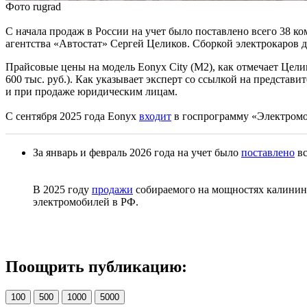
Фото rugrad
С начала продаж в России на учет было поставлено всего 38
агентства «Автостат» Сергей Целиков. Сборкой электрокаров 
Прайсовые цены на модель Eonyx City (М2), как отмечает Целик
600 тыс. руб.). Как указывает эксперт со ссылкой на представ
и при продаже юридическим лицам.
С сентября 2025 года Eonyx
входит
в госпрограмму «Электром
За январь и февраль 2026 года на учет было
поставлено
вс
В 2025 году
продажи
собираемого на мощностях калининг
электромобилей в РФ.
Поощрить публикацию:
100
500
1000
5000